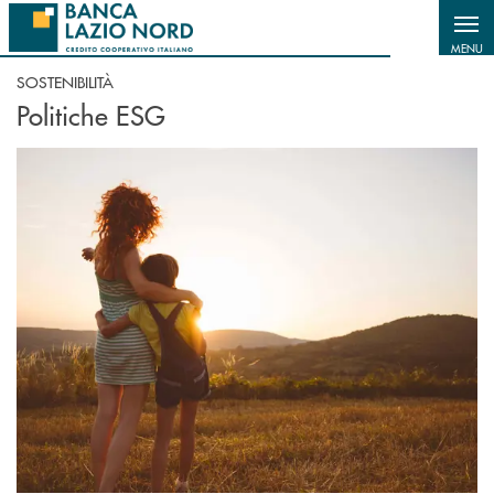
Salta al contenuto principale
MENU
SOSTENIBILITÀ
Politiche ESG