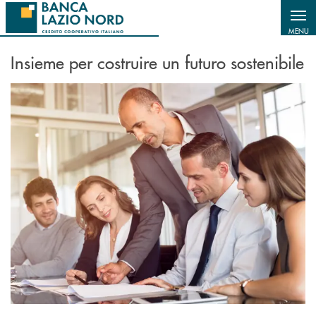
Salta al contenuto principale
MENU
Insieme per costruire un futuro sostenibile