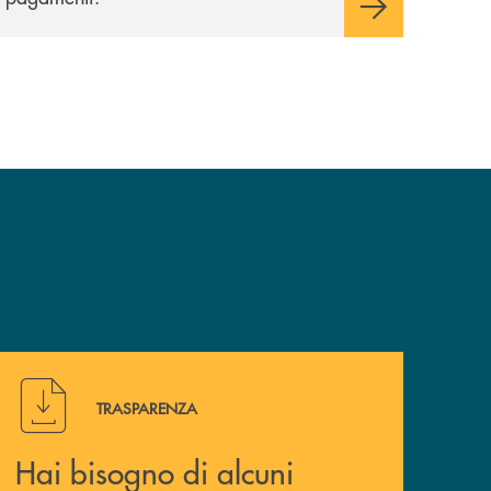
Hai bisogno di alcuni documenti ? Vai alla pagina della 
TRASPARENZA
Hai bisogno di alcuni