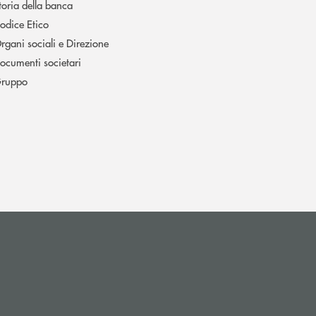
toria della banca
odice Etico
rgani sociali e Direzione
ocumenti societari
ruppo
i apre l’app di posta elettronica)