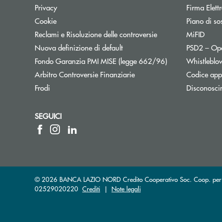
Privacy
Firma Elet
Cookie
Piano di sos
Reclami e Risoluzione delle controversie
MiFID
Nuova definizione di default
PSD2 – Op
Apre una nuova f
Fondo Garanzia PMI MISE (legge 662/96)
Whistleblo
Apre una nuova finestra
Arbitro Controversie Finanziarie
Codice appa
Frodi
Disconosci
SEGUICI
© 2026 BANCA LAZIO NORD Credito Cooperativo Soc. Coop. per Azio
02529020220
Crediti
|
Note legali