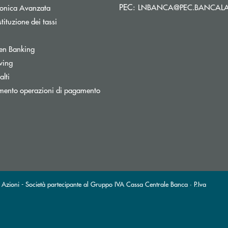
PEC:
LNBANCA@PEC.BANCALA
tronica Avanzata
tituzione dei tassi
Apre una nuova finestra
en Banking
inestra
wing
lti
mento operazioni di pagamento
ni - Società partecipante al Gruppo IVA Cassa Centrale Banca · P.Iva