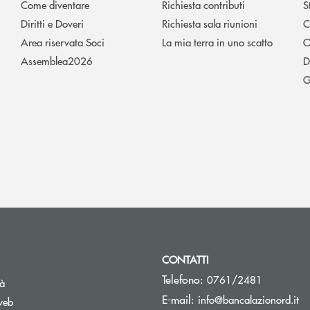
Come diventare
Richiesta contributi
S
Diritti e Doveri
Richiesta sala riunioni
C
Area riservata Soci
La mia terra in uno scatto
O
Assemblea2026
D
G
CONTATTI
Telefono:
0761/2481
tà
(s
E-mail:
info@bancalazionord.it
web