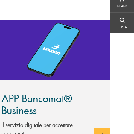
INBANK
INBANK
CERCA
copri di più APP Bancomat® Business
CERCA
APP Bancomat®
Business
Il servizio digitale per accettare
pagamenti.