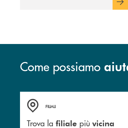
Come possiamo
aiut
Trova la filiale più vicina a te
FILIALI
Trova la
più
filiale
vicina