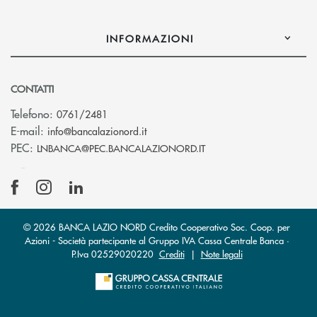
INFORMAZIONI
CONTATTI
Telefono:
0761/2481
(si apre l’app di posta elettronica)
E-mail:
info@bancalazionord.it
(si apre l’app di posta 
PEC:
LNBANCA@PEC.BANCALAZIONORD.IT
© 2026 BANCA LAZIO NORD Credito Cooperativo Soc. Coop. per
Azioni - Società partecipante al Gruppo IVA Cassa Centrale Banca ·
P.Iva 02529020220
Crediti
|
Note legali