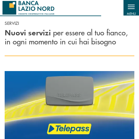
Salta al contenuto principale
MENU
SERVIZI
per essere al tuo fianco,
Nuovi servizi
in ogni momento in cui hai bisogno
Scopri di più Telepass