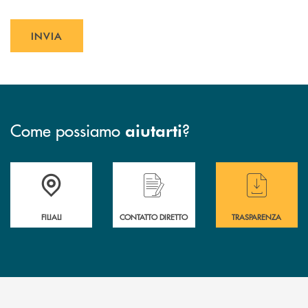
INVIA
INVIA FORM
Come possiamo
?
aiutarti
Trova la filiale più vicina a te
Hai bisogno di assistenza immediata ?
Hai bisogno di alcuni
FILIALI
CONTATTO DIRETTO
TRASPARENZA