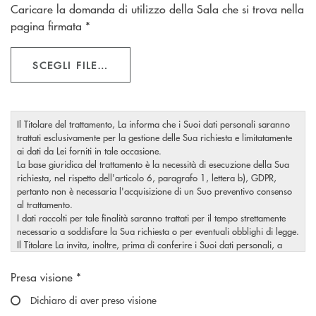
Caricare la domanda di utilizzo della Sala che si trova nella
pagina firmata *
SCEGLI FILE…
Il Titolare del trattamento, La informa che i Suoi dati personali saranno
trattati esclusivamente per la gestione delle Sua richiesta e limitatamente
ai dati da Lei forniti in tale occasione.
La base giuridica del trattamento è la necessità di esecuzione della Sua
richiesta, nel rispetto dell'articolo 6, paragrafo 1, lettera b), GDPR,
pertanto non è necessaria l'acquisizione di un Suo preventivo consenso
al trattamento.
I dati raccolti per tale finalità saranno trattati per il tempo strettamente
necessario a soddisfare la Sua richiesta o per eventuali obblighi di legge.
Il Titolare La invita, inoltre, prima di conferire i Suoi dati personali, a
visionare
l'informativa completa sul trattamento dei Suoi dati
Scegliere un'opzione
, rilasciata nel rispetto dell'articolo 13 Regolamento (UE)
personali
Presa visione *
2016/679.
Dichiaro di aver preso visione