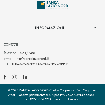
INFORMAZIONI
CONTATTI
Telefono:
0761/2481
(si apre l’app di posta elettronica)
E-mail:
info@bancalazionord.it
(si apre l’app di posta 
PEC:
LNBANCA@PEC.BANCALAZIONORD.IT
© 2026 BANCA LAZIO NORD Credito Cooperativo Soc. Coop. per
Azioni - Società partecipante al Gruppo IVA Cassa Centrale Banca ·
P.Iva 02529020220
Crediti
|
Note legali