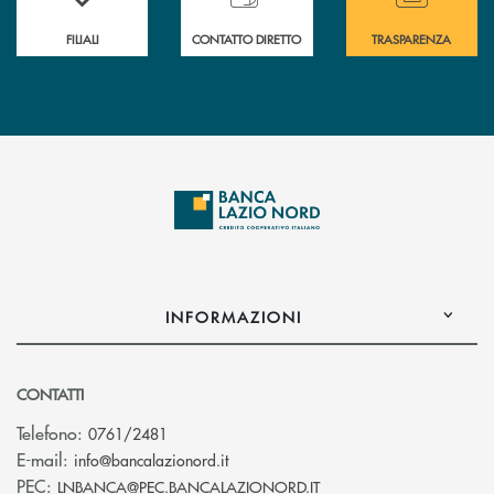
FILIALI
CONTATTO DIRETTO
TRASPARENZA
INFORMAZIONI
CONTATTI
Telefono:
0761/2481
(si apre l’app di posta elettronica)
E-mail:
info@bancalazionord.it
(si apre l’app di posta 
PEC:
LNBANCA@PEC.BANCALAZIONORD.IT