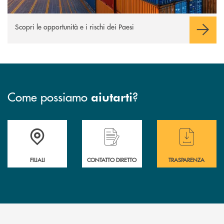
Scopri le opportunità e i rischi dei Paesi
Come possiamo
?
aiutarti
Trova la filiale più vicina a te
Hai bisogno di assistenza immediata ?
Hai bisogno di alcuni
FILIALI
CONTATTO DIRETTO
TRASPARENZA