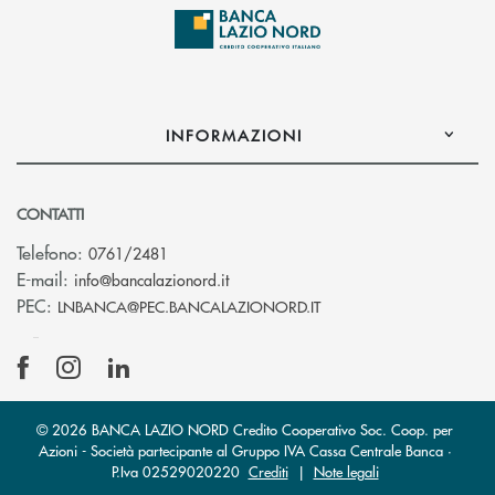
INFORMAZIONI
CONTATTI
Telefono:
0761/2481
(si apre l’app di posta elettronica)
E-mail:
info@bancalazionord.it
(si apre l’app di posta 
PEC:
LNBANCA@PEC.BANCALAZIONORD.IT
© 2026 BANCA LAZIO NORD Credito Cooperativo Soc. Coop. per
Azioni - Società partecipante al Gruppo IVA Cassa Centrale Banca ·
P.Iva 02529020220
Crediti
|
Note legali