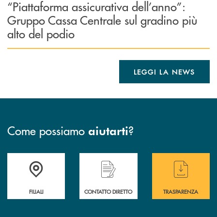
“Piattaforma assicurativa dell’anno”:
Gruppo Cassa Centrale sul gradino più
alto del podio
LEGGI LA NEWS
Come possiamo
?
aiutarti
Trova la filiale più vicina a te
Hai bisogno di assistenza immediata ?
Hai bisogno di alcuni
FILIALI
CONTATTO DIRETTO
TRASPARENZA