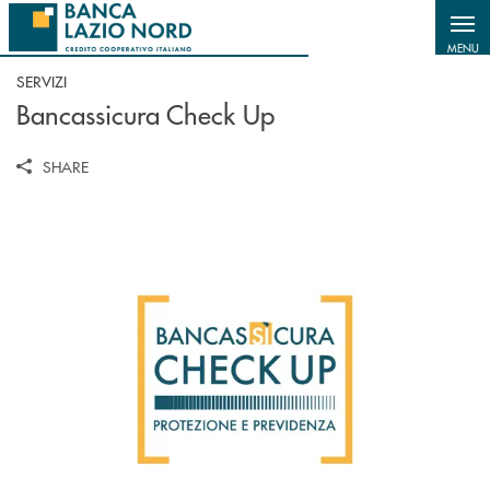
Salta al contenuto principale
MENU
SERVIZI
Bancassicura Check Up
SHARE