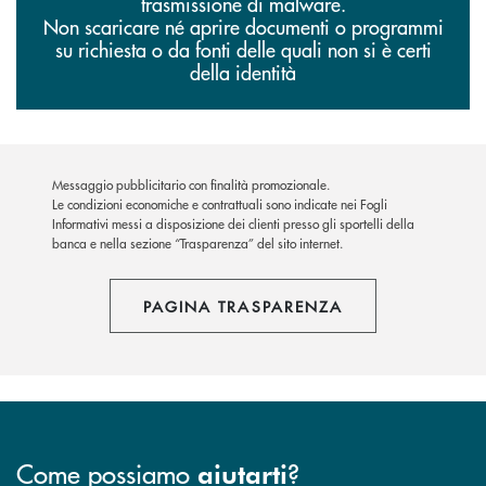
trasmissione di malware.
Non scaricare né aprire documenti o programmi
su richiesta o da fonti delle quali non si è certi
della identità
Messaggio pubblicitario con finalità promozionale.
Le condizioni economiche e contrattuali sono indicate nei Fogli
Informativi messi a disposizione dei clienti presso gli sportelli della
banca e nella sezione “Trasparenza” del sito internet.
PAGINA TRASPARENZA
Come possiamo
?
aiutarti