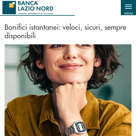
Salta al contenuto principale
MENU
Bonifici istantanei: veloci, sicuri, sempre
disponibili