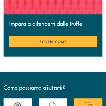
Impara a difenderti dalle truffe
SCOPRI COME
Come possiamo
?
aiutarti
Trova la filiale più vicina a te
Hai bisogno di assistenza immediata ?
Hai bisogno di alcuni