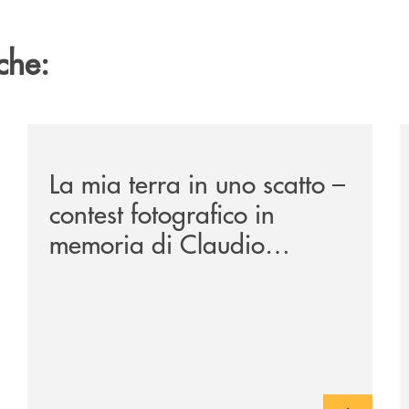
che:
ca-siglano-la-partnership-strategica/
/news/la-mia-terra-in-uno-scatto/
/
La mia terra in uno scatto –
contest fotografico in
memoria di Claudio
Cavalloro