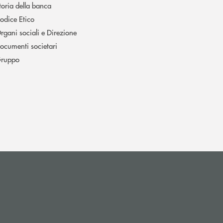
toria della banca
odice Etico
rgani sociali e Direzione
ocumenti societari
ruppo
i apre l’app di posta elettronica)