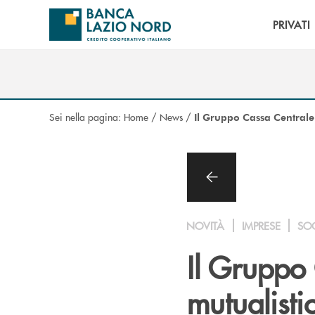
Salta al contenuto principale
PRIVATI
Sei nella pagina:
Home
/
News
/
Il Gruppo Cassa Centrale 
NOVITÀ
IMPRESE
SO
Il Gruppo 
mutualist