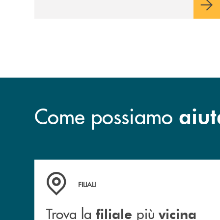
sulla condivisione di valori comuni e sulla
prossimità ai territori, per ampliare l’offerta
e sostenere nuove opportunità di crescita e
sviluppo.
Come possiamo
aiut
Trova la filiale più vicina a te
FILIALI
Trova la
più
filiale
vicina