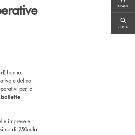
INBANK
perative
INBANK
CERCA
CERCA
) hanno
nd
ativa e del no-
perativi per la
 bollette
lle imprese e
assimo di 250mila