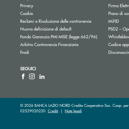
Privacy
Firma Elet
Cookie
Piano di sos
Reclami e Risoluzione delle controversie
MiFID
Nuova definizione di default
PSD2 – Op
Apre una nuova f
Fondo Garanzia PMI MISE (legge 662/96)
Whistleblo
Apre una nuova finestra
Arbitro Controversie Finanziarie
Codice appa
Frodi
Disconosci
SEGUICI
© 2026 BANCA LAZIO NORD Credito Cooperativo Soc. Coop. per Azio
02529020220
Crediti
|
Note legali