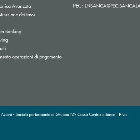
PEC:
LNBANCA@PEC.BANCALA
tronica Avanzata
tituzione dei tassi
Apre una nuova finestra
en Banking
inestra
wing
lti
mento operazioni di pagamento
ni - Società partecipante al Gruppo IVA Cassa Centrale Banca · P.Iva