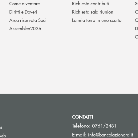
Come diventare
Richiesta contributi
S
Diritti e Doveri
Richiesta sala riunioni
C
Area riservata Soci
La mia terra in uno scatto
O
Assemblea2026
D
G
CONTATTI
Telefono:
0761/2481
tà
(s
E-mail:
info@bancalazionord.it
web