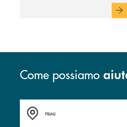
partnership industriale strategica, fondata
sulla condivisione di valori comuni e sulla
prossimità ai territori, per ampliare l’offerta
e sostenere nuove opportunità di crescita e
sviluppo.
Come possiamo
aiut
Trova la filiale più vicina a te
FILIALI