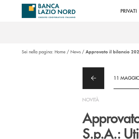
Salta al contenuto principale
PRIVATI
Sei nella pagina:
Home
/
News
/
Approvato il bilancio 202
11 MAGGIO
NOVITÀ
Approvato 
S.p.A.: Ut