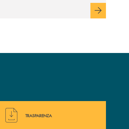
Hai bisogno di alcuni documenti ? Vai alla pagina della 
TRASPARENZA