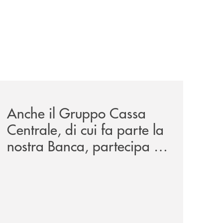
iva-per-lacquisto-del-15-di-banca-cambiano-1884/
news/anche-il-gruppo-cassa-centrale-partecipa-a-eurbank-i
Anche il Gruppo Cassa
Centrale, di cui fa parte la
nostra Banca, partecipa a
EUR.BANK, il progetto di
BANCOMAT sulla
stablecoin in euro e sul
relativo ecosistema