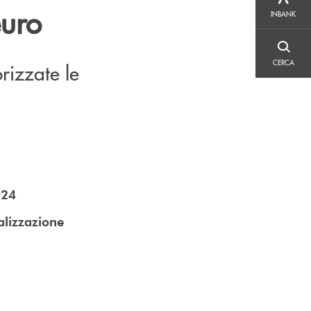
INBANK
euro
INBANK
CERCA
CERCA
rizzate le
024
alizzazione