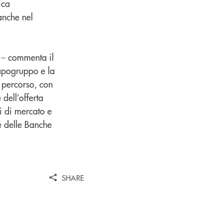
ica
anche nel
. – commenta il
Capogruppo e la
o percorso, con
 dell’offerta
i di mercato e
e delle Banche
SHARE