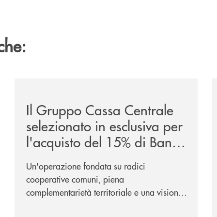
che:
ca-siglano-la-partnership-strategica/
/news/il-gruppo-cassa-centrale-selezionato-in-esclus
/
Il Gruppo Cassa Centrale
selezionato in esclusiva per
l'acquisto del 15% di Banca
Cambiano 1884
Un'operazione fondata su radici
cooperative comuni, piena
complementarietà territoriale e una visione
industriale di lungo periodo, nel pieno