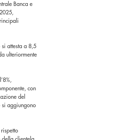
ntrale Banca e
 2025,
incipali
 si attesta a 8,5
ida ulteriormente
l’8%,
 componente, con
zazione del
e si aggiungono
rispetto
 della clientela