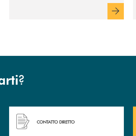
rispetto dell'autonomia di Banca
Cambiano. Nei prossimi giorni verrà
avviato il periodo di negoziazione
esclusiva per la finalizzazione
dell’operazione.
?
arti
Hai bisogno di assistenza immediata ?
CONTATTO DIRETTO