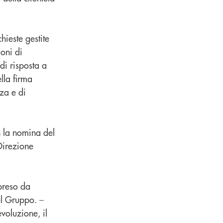
hieste gestite
ioni di
di risposta a
lla firma
nza e di
n la nomina del
Direzione
apreso da
el Gruppo. –
voluzione, il