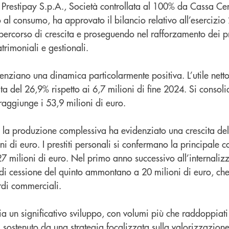
 Prestipay S.p.A., Società controllata al 100% da Cassa Ce
o al consumo, ha approvato il bilancio relativo all’esercizio
ercorso di crescita e proseguendo nel rafforzamento dei pr
rimoniali e gestionali.
idenziano una dinamica particolarmente positiva. L’utile netto
ita del 26,9% rispetto ai 6,7 milioni di fine 2024. Si consol
 raggiunge i 53,9 milioni di euro.
, la produzione complessiva ha evidenziato una crescita del
ni di euro. I prestiti personali si confermano la principale
7 milioni di euro. Nel primo anno successivo all’internaliz
 di cessione del quinto ammontano a 20 milioni di euro, ch
rdi commerciali.
zia un significativo sviluppo, con volumi più che raddoppiati 
, sostenuto da una strategia focalizzata sulla valorizzazione