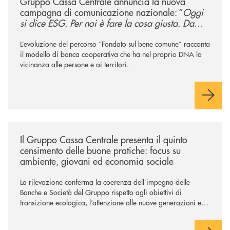
Gruppo Cassa Centrale annuncia la nuova
campagna di comunicazione nazionale: “
Oggi
si dice ESG. Per noi è fare la cosa giusta. Da
sempre
”
L’evoluzione del percorso “Fondato sul bene comune” racconta
il modello di banca cooperativa che ha nel proprio DNA la
vicinanza alle persone e ai territori.
/news/il-gruppo-cassa-centrale-presenta-il-quinto-censimento-delle-bu
Il Gruppo Cassa Centrale presenta il quinto
censimento delle buone pratiche: focus su
ambiente, giovani ed economia sociale
La rilevazione conferma la coerenza dell’impegno delle
Banche e Società del Gruppo rispetto agli obiettivi di
transizione ecologica, l’attenzione alle nuove generazioni e
alle fasce vulnerabili della popolazione, svolgendo il ruolo di
attori chiave delle comunità locali. Installate 246 colonnine di