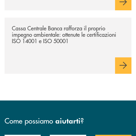
ricarica (+15% sul 2024) per veicoli elettrici. Oltre 4 mila i
premi allo studio erogati a favore dei giovani, in crescita del
18% rispetto al 2024.
/news/cassa-centrale-banca-rafforza-il-proprio-impegno-ambientale-ott
Cassa Centrale Banca rafforza il proprio
impegno ambientale: ottenute le certificazioni
ISO 14001 e ISO 50001
Come possiamo
?
aiutarti