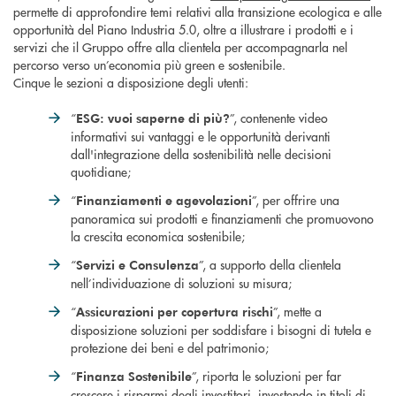
permette di approfondire temi relativi alla transizione ecologica e alle
opportunità del Piano Industria 5.0, oltre a illustrare i prodotti e i
servizi che il Gruppo offre alla clientela per accompagnarla nel
percorso verso un’economia più green e sostenibile.
Cinque le sezioni a disposizione degli utenti:
“
”, contenente video
ESG: vuoi saperne di più?
informativi sui vantaggi e le opportunità derivanti
dall'integrazione della sostenibilità nelle decisioni
quotidiane;
“
”, per offrire una
Finanziamenti e agevolazioni
panoramica sui prodotti e finanziamenti che promuovono
la crescita economica sostenibile;
“
”, a supporto della clientela
Servizi e Consulenza
nell’individuazione di soluzioni su misura;
“
”, mette a
Assicurazioni per copertura rischi
disposizione soluzioni per soddisfare i bisogni di tutela e
protezione dei beni e del patrimonio;
“
”, riporta le soluzioni per far
Finanza Sostenibile
crescere i risparmi degli investitori, investendo in titoli di