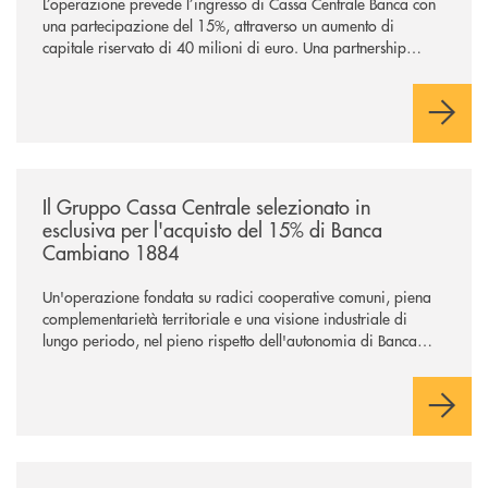
L’operazione prevede l’ingresso di Cassa Centrale Banca con
una partecipazione del 15%, attraverso un aumento di
capitale riservato di 40 milioni di euro. Una partnership
industriale strategica, fondata sulla condivisione di valori
comuni e sulla prossimità ai territori, per ampliare l’offerta e
sostenere nuove opportunità di crescita e sviluppo.
/news/il-gruppo-cassa-centrale-selezionato-in-esclusiva-per-lacquisto
Il Gruppo Cassa Centrale selezionato in
esclusiva per l'acquisto del 15% di Banca
Cambiano 1884
Un'operazione fondata su radici cooperative comuni, piena
complementarietà territoriale e una visione industriale di
lungo periodo, nel pieno rispetto dell'autonomia di Banca
Cambiano. Nei prossimi giorni verrà avviato il periodo di
negoziazione esclusiva per la finalizzazione dell’operazione.
/news/anche-il-gruppo-cassa-centrale-partecipa-a-eurbank-il-progetto-d