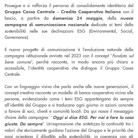
Prosegue e si rafforza il percorso di consolidamento identitario del
con il
Gruppo Cassa Centrale – Credito Cooperativo Italiano
lancio, a partire da
, della
domenica 24 maggio
nuova
dedicata ai temi della
campagna di comunicazione nazionale
sostenibilità nelle sue declinazioni ESG (Environmental, Social,
Governance).
Il nuovo progetto di comunicazione è l’evoluzione naturale della
campagna istituzionale avviata nel 2023 con il concept “
Fondato sul
bene comune
”, perché racconta, in modo ancora più chiaro e
accessibile, l’identità cooperativa che distingue il Gruppo Cassa
Centrale.
Con un linguaggio visivo che parla anche alle nuove generazioni, il
concept creativo racconta un modello di banca cooperativa vicina alle
persone, evidenziando come i temi ESG appartengano da sempre
all’identità del Gruppo e si traducano ogni giorno in azioni concrete
a favore di soci, clienti e comunità locali. Da qui nasce il messaggio
chiave della campagna: “
Oggi si dice ESG. Per noi è fare la cosa
”. Un’espressione che sintetizza la continuità tra i
giusta. Da sempre
valori che storicamente guidano l’azione del Gruppo e le priorità che
oggi orientano il dibattito sulla sostenibilità, in coerenza con gli