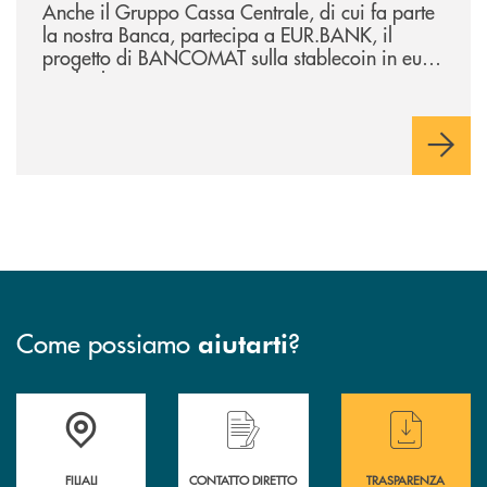
Anche il Gruppo Cassa Centrale, di cui fa parte
la nostra Banca, partecipa a EUR.BANK, il
progetto di BANCOMAT sulla stablecoin in euro
e sul relativo ecosistema
Come possiamo
?
aiutarti
Trova la filiale più vicina a te
Hai bisogno di assistenza immediata ?
Hai bisogno di alcuni
FILIALI
CONTATTO DIRETTO
TRASPARENZA