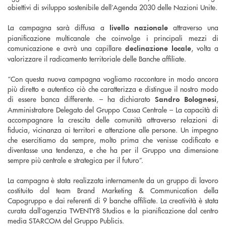
obiettivi di sviluppo sostenibile dell’Agenda 2030 delle Nazioni Unite.
La campagna sarà diffusa a
attraverso una
livello nazionale
pianificazione multicanale che coinvolge i principali mezzi di
comunicazione e avrà una capillare
, volta a
declinazione locale
valorizzare il radicamento territoriale delle Banche affiliate.
“Con questa nuova campagna vogliamo raccontare in modo ancora
più diretto e autentico ciò che caratterizza e distingue il nostro modo
di essere banca differente. – ha dichiarato
,
Sandro Bolognesi
Amministratore Delegato del Gruppo Cassa Centrale – La capacità di
accompagnare la crescita delle comunità attraverso relazioni di
fiducia, vicinanza ai territori e attenzione alle persone. Un impegno
che esercitiamo da sempre, molto prima che venisse codificato e
diventasse una tendenza, e che ha per il Gruppo una dimensione
sempre più centrale e strategica per il futuro”.
La campagna è stata realizzata internamente da un gruppo di lavoro
costituito dal team Brand Marketing & Communication della
Capogruppo e dai referenti di 9 banche affiliate. La creatività è stata
curata dall’agenzia TWENTY8 Studios e la pianificazione dal centro
media STARCOM del Gruppo Publicis.