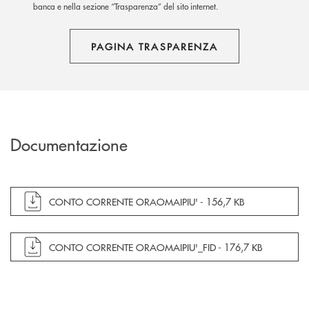
banca e nella sezione “Trasparenza” del sito internet.
PAGINA TRASPARENZA
Documentazione
apre documento in una nuova finestra
CONTO CORRENTE ORAOMAIPIU' -
156,7 KB
apre documento in una nuova finestra
CONTO CORRENTE ORAOMAIPIU'_FID -
176,7 KB