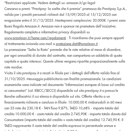
*Restrizioni applicate. Vedere dettagli su: amazon.it/gc-legal
Concorso a premi “Prestipay: la scelta che ti premia” promosso da Prestipay S,p.A.,
valido per i prestiti personali richiesti dal 15/09/2025 al 15/12/2025 con
erogazione entro il 31/12/2025. Montepremi complessivo: 20.000€. I premi sono
Buoni Regalo Amazon.it. Amazon non è sponsor né promotore dell’iniziativa.
Regolamento completo e informativa privacy disponibili su
www.prestipay.it/home-com/regolamenti
. Ti ricordiamo che puoi sempre opporti
al trattamento inviando una mail a
protezione.dati@prestipay.it
.
La promozione “Salta la Rata” prevede che le rate relative al mese di dicembre,
per ogni annualità di durata del contratto, non comportano un addebito di quota
capitale e quota interessi. Queste ultime vengono ripartite proporzionalmente sulle
rate residue.
Visita il sito prestipay.it o recati in filiale per i dettagli dell’offerta valida fino al
31/10/2025. Messaggio pubblicitario con finalità promozionale. Le condizioni
economiche sono indicate nel documento “Informazioni europee di base sul credito
ai consumatori” (cd. IEBCC/SECCI) disponibile sul sito prestipay.it o presso le
Banche collocatrici il cui elenco è disponibile sul sito. Offerta riferita a un
finanziamento richiesto e concluso in filiale: 10.000,00 € rimborsabili in 60 mesi
con 55 rate da 230,18 € - TAN fisso 9,87%, TAEG 10,68% - importo totale del
credito 10.000,00 € - costo totale del credito 2.745,90€ - importo totale dovuto dal
Consumatore (importo totale del credito + costo totale del credito) 12.745,90 €. Il
TAEG rappresenta il costo totale del credito espresso in percentuale annua e