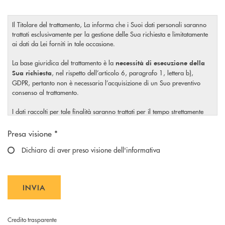
Il Titolare del trattamento, La informa che i Suoi dati personali saranno
trattati esclusivamente per la gestione delle Sua richiesta e limitatamente
ai dati da Lei forniti in tale occasione.
La base giuridica del trattamento è la
necessità di esecuzione della
, nel rispetto dell’articolo 6, paragrafo 1, lettera b),
Sua richiesta
GDPR, pertanto non è necessaria l’acquisizione di un Suo preventivo
consenso al trattamento.
I dati raccolti per tale finalità saranno trattati per il tempo strettamente
necessario a soddisfare la Sua richiesta o per eventuali obblighi di legge.
Scegliere un'opzione
Presa visione *
Il Titolare La invita, inoltre, prima di conferire i Suoi dati personali, a
visionare l’
Dichiaro di aver preso visione dell'informativa
informativa completa
sul trattamento dei Suoi dati
, rilasciata nel rispetto dell’articolo 13 Regolamento (UE)
personali
2016/679, accessibile al seguente
link.
INVIA
INVIA FORM
Credito trasparente