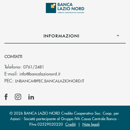
INFORMAZIONI
CONTATTI
Telefono:
0761/2481
(si apre l’app di posta elettronica)
E-mail:
info@bancalazionord.it
(si apre l’app di posta 
PEC:
LNBANCA@PEC.BANCALAZIONORD.IT
© 2026 BANCA LAZIO NORD Credito Cooperativo Soc. Coop. per
Azioni - Società partecipante al Gruppo IVA Cassa Centrale Banca ·
P.Iva 02529020220
Crediti
|
Note legali