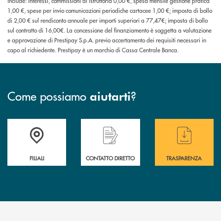
include: interessi, commissioni di istruttoria 0,00 €, spesa mensile gestione pratica
1,00 €, spese per invio comunicazioni periodiche cartacee 1,00 €; imposta di bollo
di 2,00 € sul rendiconto annuale per importi superiori a 77,47€; imposta di bollo
sul contratto di 16,00€. La concessione del finanziamento è soggetta a valutazione
e approvazione di Prestipay S.p.A. previo accertamento dei requisiti necessari in
capo al richiedente. Prestipay è un marchio di Cassa Centrale Banca.
Come possiamo
?
aiutarti
Trova la filiale più vicina a te
Hai bisogno di assistenza immediata ?
Hai bisogno di alcuni
FILIALI
CONTATTO DIRETTO
TRASPARENZA