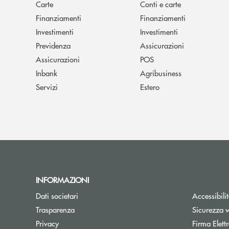
Carte
Conti e carte
Finanziamenti
Finanziamenti
Investimenti
Investimenti
Previdenza
Assicurazioni
Assicurazioni
POS
Inbank
Agribusiness
Servizi
Estero
INFORMAZIONI
Dati societari
Accessibili
Trasparenza
Sicurezza 
Privacy
Firma Elet