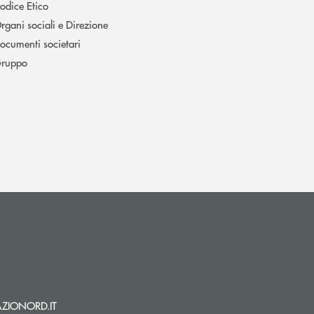
odice Etico
rgani sociali e Direzione
ocumenti societari
ruppo
i apre l’app di posta elettronica)
(si apre l’app di posta elettronica)
ZIONORD.IT