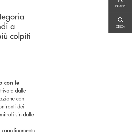
INBANK
INBANK
ategoria
CERCA
ndi a
CERCA
iù colpiti
o con le
ttivata dalle
razione con
onfronti dei
itrofi sin dalle
l coordinamento