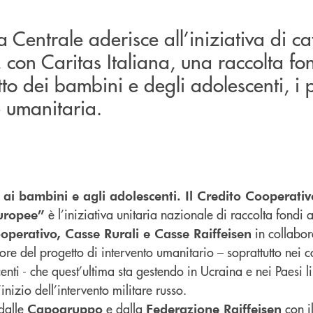
 Centrale aderisce all’iniziativa di c
, con Caritas Italiana, una raccolta fo
to dei bambini e degli adolescenti, i p
e umanitaria.
 ai bambini e agli adolescenti. Il Credito Cooperativ
è l’iniziativa unitaria nazionale di raccolta fondi a
Europee”
in collabo
operativo, Casse Rurali e Casse Raiffeisen
vore del progetto di intervento umanitario – soprattutto nei c
nti - che quest’ultima sta gestendo in Ucraina e nei Paesi lim
inizio dell’intervento militare russo.
 dalle
e dalla
con i
Capogruppo
Federazione Raiffeisen