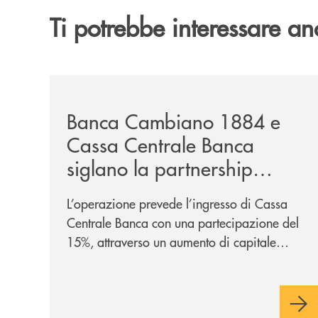
Ti potrebbe interessare an
/news/banca-cambiano-1884-e-cassa-centrale-ban
Banca Cambiano 1884 e
Cassa Centrale Banca
siglano la partnership
strategica
L’operazione prevede l’ingresso di Cassa
Centrale Banca con una partecipazione del
15%, attraverso un aumento di capitale
riservato di 40 milioni di euro. Una
partnership industriale strategica, fondata
sulla condivisione di valori comuni e sulla