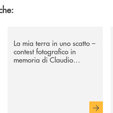
che:
ca-siglano-la-partnership-strategica/
/news/la-mia-terra-in-uno-scatto/
/
La mia terra in uno scatto –
contest fotografico in
memoria di Claudio
Cavalloro