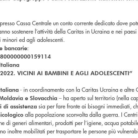
o presso Cassa Centrale un conto corrente dedicato dove potr
anno sostenere l’attività della Caritas in Ucraina e nei paesi 
i minori ed agli adolescenti.
:
e bancarie
1800000000159114
Italiana
2022. VICINI AI BAMBINI E AGLI ADOLESCENTI”
- in coordinamento con la Caritas Ucraina e altre 
Italiana
– ha aperto sul territorio (nella ca
 Moldavia e Slovacchia
sia per fare fronte ai bisogni immediati, c
i di assistenza
alla popolazione sconvolta dalla guerra. I Centri
icologico
ne di generi alimentari, prodotti per l’igiene, acqua potabile
no inoltre mobilitati per trasportare le persone più vulnerabi