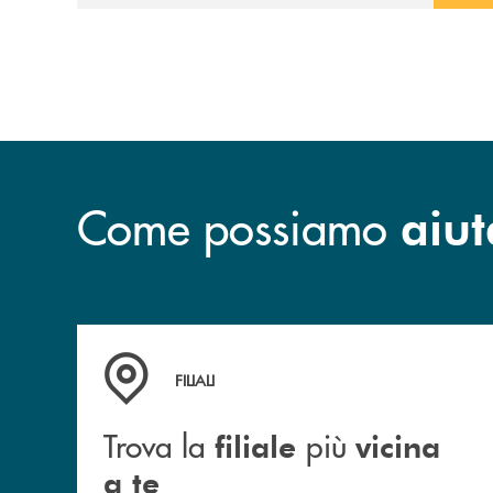
prossimità ai territori, per ampliare l’offerta
e sostenere nuove opportunità di crescita e
sviluppo.
Come possiamo
aiut
Trova la filiale più vicina a te
FILIALI
Trova la
più
filiale
vicina
a te