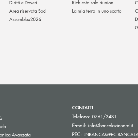
Diritti e Doveri
Richiesta sala riunioni
C
Area riservata Soci
La mia terra in uno scatto
O
Assemblea2026
D
G
CONTATTI
Telefono:
0761/2481
tà
(s
E-mail:
info@bancalazionord.it
web
PEC:
LNBANCA@PEC.BANCALA
tronica Avanzata