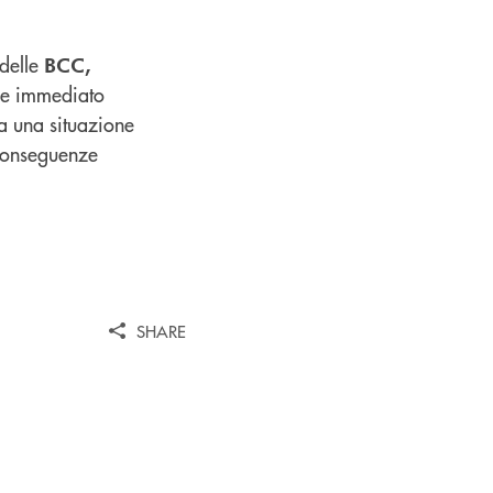
 delle
BCC,
o e immediato
da una situazione
 conseguenze
SHARE