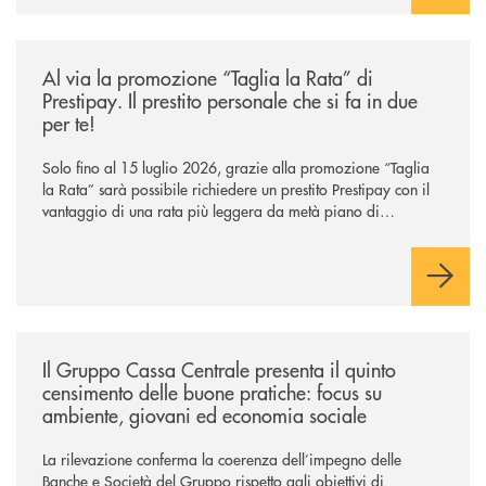
/news/al-via-la-promozione-taglia-la-rata-di-prestipay-il-prestito-perso
Al via la promozione “Taglia la Rata” di
Prestipay. Il prestito personale che si fa in due
per te!
Solo fino al 15 luglio 2026, grazie alla promozione “Taglia
la Rata” sarà possibile richiedere un prestito Prestipay con il
vantaggio di una rata più leggera da metà piano di
rimborso.
/news/il-gruppo-cassa-centrale-presenta-il-quinto-censimento-delle-bu
Il Gruppo Cassa Centrale presenta il quinto
censimento delle buone pratiche: focus su
ambiente, giovani ed economia sociale
La rilevazione conferma la coerenza dell’impegno delle
Banche e Società del Gruppo rispetto agli obiettivi di