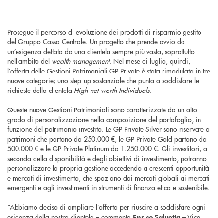
Prosegue il percorso di evoluzione dei prodotti di risparmio gestito
del Gruppo Cassa Centrale. Un progetto che prende avvio da
un’esigenza dettata da una clientela sempre più vasta, soprattutto
nell’ambito del
wealth management
. Nel mese di luglio, quindi,
l’offerta delle Gestioni Patrimoniali GP Private è stata rimodulata in tre
nuove categorie; uno step-up sostanziale che punta a soddisfare le
richieste della clientela
High-net-worth Individuals
.
Queste nuove Gestioni Patrimoniali sono caratterizzate da un alto
grado di personalizzazione nella composizione del portafoglio, in
funzione del patrimonio investito. Le GP Private Silver sono riservate a
patrimoni che partono da 250.000 €, le GP Private Gold partono da
500.000 € e le GP Private Platinum da 1.250.000 €. Gli investitori, a
seconda della disponibilità e degli obiettivi di investimento, potranno
personalizzare la propria gestione accedendo a crescenti opportunità
e mercati di investimento, che spaziano dai mercati globali ai mercati
emergenti e agli investimenti in strumenti di finanza etica e sostenibile.
“Abbiamo deciso di ampliare l’offerta per riuscire a soddisfare ogni
esigenza della nostra clientela – commenta
– Vice
Enrico Salvetta