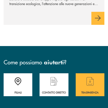
transizione ecologica, l’attenzione alle nuove generazioni e
alle fasce vulnerabili della popolazione, svolgendo il ruolo di
attori chiave delle comunità locali. Installate 246 colonnine di
ricarica (+15% sul 2024) per veicoli elettrici. Oltre 4 mila i
premi allo studio erogati a favore dei giovani, in crescita del
18% rispetto al 2024.
Come possiamo
?
aiutarti
Trova la filiale più vicina a te
Hai bisogno di assistenza immediata ?
Hai bisogno di alcuni
FILIALI
CONTATTO DIRETTO
TRASPARENZA