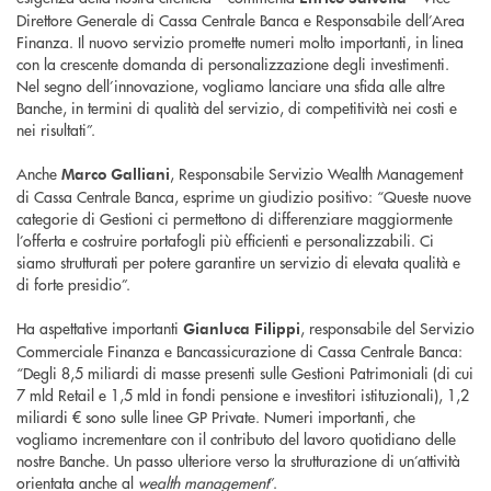
Direttore Generale di Cassa Centrale Banca e Responsabile dell’Area
Finanza. Il nuovo servizio promette numeri molto importanti, in linea
con la crescente domanda di personalizzazione degli investimenti.
Nel segno dell’innovazione, vogliamo lanciare una sfida alle altre
Banche, in termini di qualità del servizio, di competitività nei costi e
nei risultati”.
Anche
, Responsabile Servizio Wealth Management
Marco Galliani
di Cassa Centrale Banca, esprime un giudizio positivo: “Queste nuove
categorie di Gestioni ci permettono di differenziare maggiormente
l’offerta e costruire portafogli più efficienti e personalizzabili. Ci
siamo strutturati per potere garantire un servizio di elevata qualità e
di forte presidio”.
Ha aspettative importanti
, responsabile del Servizio
Gianluca Filippi
Commerciale Finanza e Bancassicurazione di Cassa Centrale Banca:
“Degli 8,5 miliardi di masse presenti sulle Gestioni Patrimoniali (di cui
7 mld Retail e 1,5 mld in fondi pensione e investitori istituzionali), 1,2
miliardi € sono sulle linee GP Private. Numeri importanti, che
vogliamo incrementare con il contributo del lavoro quotidiano delle
nostre Banche. Un passo ulteriore verso la strutturazione di un’attività
orientata anche al
wealth management
”.