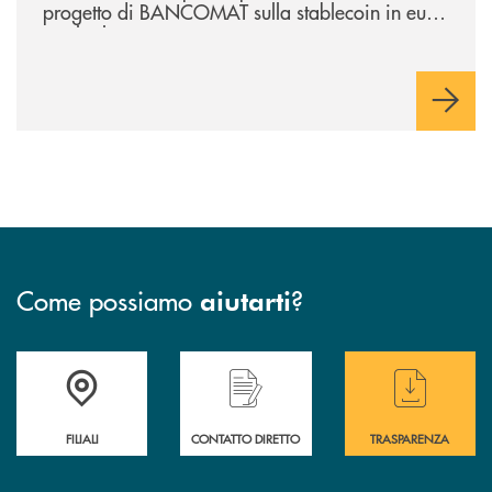
progetto di BANCOMAT sulla stablecoin in euro
e sul relativo ecosistema
Come possiamo
?
aiutarti
Trova la filiale più vicina a te
Hai bisogno di assistenza immediata ?
Hai bisogno di alcuni
FILIALI
CONTATTO DIRETTO
TRASPARENZA