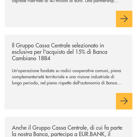
capitale riservato di 40 milioni di euro. Una partnership
industriale strategica, fondata sulla condivisione di valori
comuni e sulla prossimità ai territori, per ampliare l’offerta e
sostenere nuove opportunità di crescita e sviluppo.
/news/il-gruppo-cassa-centrale-selezionato-in-esclusiva-per-lacquisto
Il Gruppo Cassa Centrale selezionato in
esclusiva per l'acquisto del 15% di Banca
Cambiano 1884
Un'operazione fondata su radici cooperative comuni, piena
complementarietà territoriale e una visione industriale di
lungo periodo, nel pieno rispetto dell'autonomia di Banca
Cambiano. Nei prossimi giorni verrà avviato il periodo di
negoziazione esclusiva per la finalizzazione dell’operazione.
/news/anche-il-gruppo-cassa-centrale-partecipa-a-eurbank-il-progetto-d
Anche il Gruppo Cassa Centrale, di cui fa parte
la nostra Banca, partecipa a EUR.BANK, il