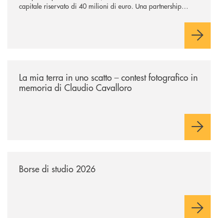
capitale riservato di 40 milioni di euro. Una partnership
industriale strategica, fondata sulla condivisione di valori
comuni e sulla prossimità ai territori, per ampliare l’offerta e
sostenere nuove opportunità di crescita e sviluppo.
/news/la-mia-terra-in-uno-scatto/
La mia terra in uno scatto – contest fotografico in
memoria di Claudio Cavalloro
/news/borse-di-studio-2026/
Borse di studio 2026