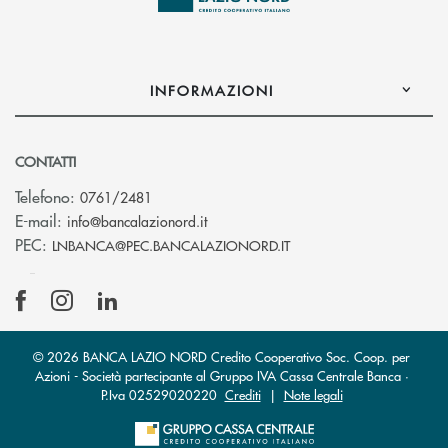
INFORMAZIONI
CONTATTI
Telefono:
0761/2481
(si apre l’app di posta elettronica)
E-mail:
info@bancalazionord.it
(si apre l’app di posta 
PEC:
LNBANCA@PEC.BANCALAZIONORD.IT
© 2026 BANCA LAZIO NORD Credito Cooperativo Soc. Coop. per
Azioni - Società partecipante al Gruppo IVA Cassa Centrale Banca ·
P.Iva 02529020220
Crediti
|
Note legali