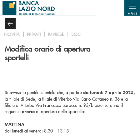
Salta al contenuto principale
MENU
NOVITÀ
PRIVATI
IMPRESE
SOCI
Modifica orario di apertura
sportelli
Si avvisa la gentile clientela che, a partire
,
da lunedì 7 aprile 2025
la filiale di Sede, la filiale di Viterbo Via Carlo Cattaneo n. 36 e la
filiale di Viterbo Via Francesco Baracca n. 93/b osserveranno il
seguente
di apertura dello sportello:
orario
MATTINA
dal lunedì al venerdì 8.30 – 13.15