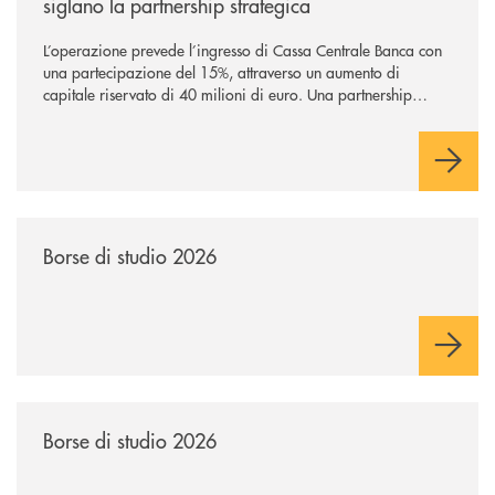
siglano la partnership strategica
L’operazione prevede l’ingresso di Cassa Centrale Banca con
una partecipazione del 15%, attraverso un aumento di
capitale riservato di 40 milioni di euro. Una partnership
industriale strategica, fondata sulla condivisione di valori
comuni e sulla prossimità ai territori, per ampliare l’offerta e
sostenere nuove opportunità di crescita e sviluppo.
/news/borse-di-studio-2026-soci/
Borse di studio 2026
/news/borse-di-studio-2026/
Borse di studio 2026