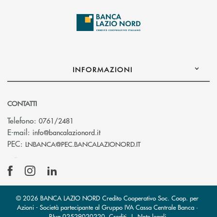
INFORMAZIONI
CONTATTI
Telefono:
0761/2481
(si apre l’app di posta elettronica)
E-mail:
info@bancalazionord.it
(si apre l’app di posta 
PEC:
LNBANCA@PEC.BANCALAZIONORD.IT
© 2026 BANCA LAZIO NORD Credito Cooperativo Soc. Coop. per
Azioni - Società partecipante al Gruppo IVA Cassa Centrale Banca ·
P.Iva 02529020220
Crediti
|
Note legali