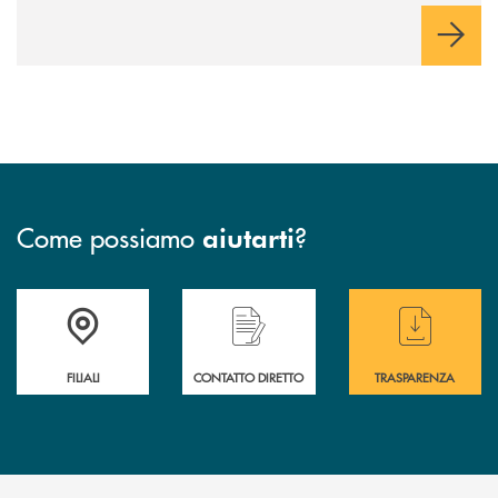
Come possiamo
?
aiutarti
Trova la filiale più vicina a te
Hai bisogno di assistenza immediata ?
Hai bisogno di alcuni
FILIALI
CONTATTO DIRETTO
TRASPARENZA