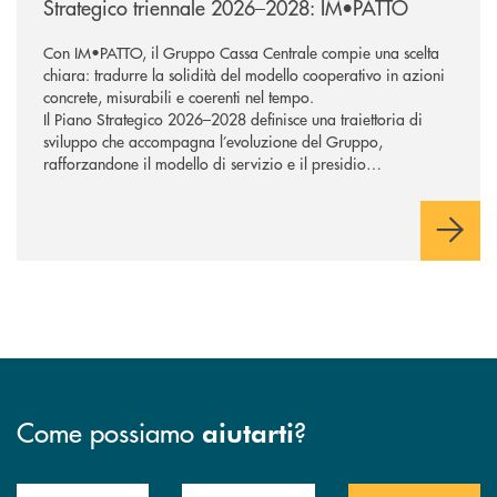
Strategico triennale 2026–2028: IM•PATTO
Con IM•PATTO, il Gruppo Cassa Centrale compie una scelta
chiara: tradurre la solidità del modello cooperativo in azioni
concrete, misurabili e coerenti nel tempo.
Il Piano Strategico 2026–2028 definisce una traiettoria di
sviluppo che accompagna l’evoluzione del Gruppo,
rafforzandone il modello di servizio e il presidio
commerciale a supporto di famiglie e imprese. Tecnologia e
intelligenza artificiale sostengono la trasformazione,
potenziando la capacità di rispondere in modo efficace ai
bisogni della clientela e orientando l’azione verso una
creazione di valore sostenibile, con attenzione alle persone e
ai territori.
Come possiamo
?
aiutarti