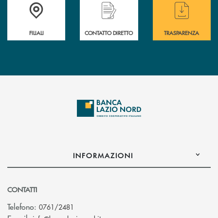
Trova la filiale più vicina a te
Hai bisogno di assistenza immediata ?
Hai bisogno di alcuni
FILIALI
CONTATTO DIRETTO
TRASPARENZA
INFORMAZIONI
CONTATTI
Telefono:
0761/2481
(si apre l’app di posta elettronica)