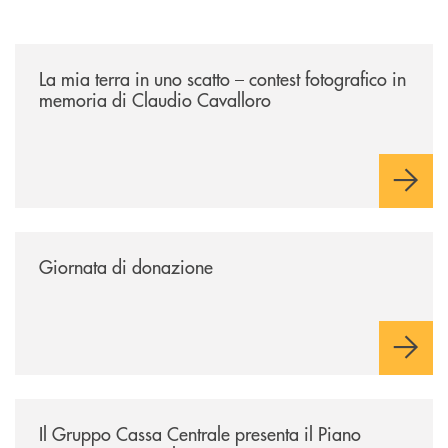
/news/la-mia-terra-in-uno-scatto/
La mia terra in uno scatto – contest fotografico in
memoria di Claudio Cavalloro
/news/giornata-di-donazione/
Giornata di donazione
/news/il-gruppo-cassa-centrale-presenta-il-piano-strategico-triennale-
Il Gruppo Cassa Centrale presenta il Piano