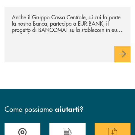
/news/anche-il-gruppo-cassa-centrale-partecipa-a-eurbank-il-progetto-d
Anche il Gruppo Cassa Centrale, di cui fa parte
la nostra Banca, partecipa a EUR.BANK, il
progetto di BANCOMAT sulla stablecoin in euro
e sul relativo ecosistema
Come possiamo
?
aiutarti
Trova la filiale più vicina a te
Hai bisogno di assistenza immediata ?
Hai bisogno di alcuni