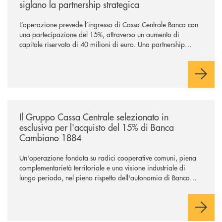
siglano la partnership strategica
L’operazione prevede l’ingresso di Cassa Centrale Banca con
una partecipazione del 15%, attraverso un aumento di
capitale riservato di 40 milioni di euro. Una partnership
industriale strategica, fondata sulla condivisione di valori
comuni e sulla prossimità ai territori, per ampliare l’offerta e
sostenere nuove opportunità di crescita e sviluppo.
/news/il-gruppo-cassa-centrale-selezionato-in-esclusiva-per-lacquisto
Il Gruppo Cassa Centrale selezionato in
esclusiva per l'acquisto del 15% di Banca
Cambiano 1884
Un'operazione fondata su radici cooperative comuni, piena
complementarietà territoriale e una visione industriale di
lungo periodo, nel pieno rispetto dell'autonomia di Banca
Cambiano. Nei prossimi giorni verrà avviato il periodo di
negoziazione esclusiva per la finalizzazione dell’operazione.