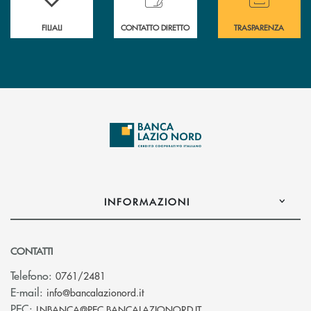
FILIALI
CONTATTO DIRETTO
TRASPARENZA
INFORMAZIONI
CONTATTI
Telefono:
0761/2481
(si apre l’app di posta elettronica)
E-mail:
info@bancalazionord.it
(si apre l’app di posta 
PEC:
LNBANCA@PEC.BANCALAZIONORD.IT