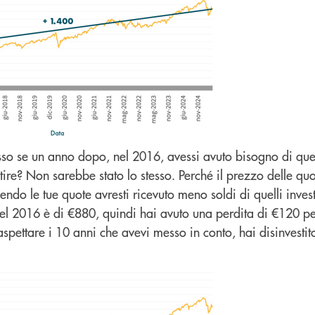
o se un anno dopo, nel 2016, avessi avuto bisogno di quei 
estire? Non sarebbe stato lo stesso. Perché il prezzo delle q
ndo le tue quote avresti ricevuto meno soldi di quelli investi
nel 2016 è di €880, quindi hai avuto una perdita di €120 p
aspettare i 10 anni che avevi messo in conto, hai disinvesti