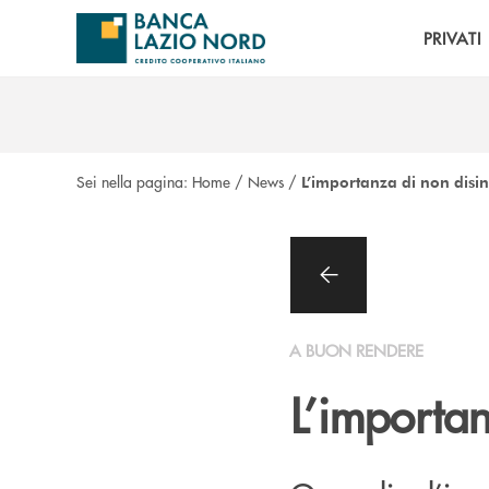
Salta al contenuto principale
PRIVATI
Sei nella pagina:
Home
/
News
/
L’importanza di non disin
A BUON RENDERE
L’importan