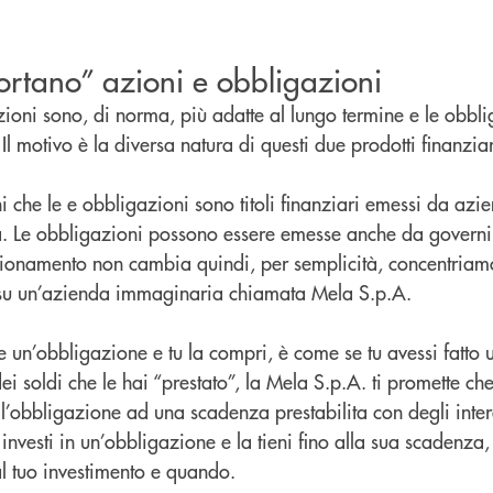
rtano” azioni e obbligazioni
ioni sono, di norma, più adatte al lungo termine e le obbl
Il motivo è la diversa natura di questi due prodotti finanzia
oni che le e obbligazioni sono titoli finanziari emessi da azi
ità. Le obbligazioni possono essere emesse anche da governi o
nzionamento non cambia quindi, per semplicità, concentriamo
e su un’azienda immaginaria chiamata Mela S.p.A.
 un’obbligazione e tu la compri, è come se tu avessi fatto u
i soldi che le hai “prestato”, la Mela S.p.A. ti promette che t
ll’obbligazione ad una scadenza prestabilita con degli intere
 investi in un’obbligazione e la tieni fino alla sua scadenza
al tuo investimento e quando.