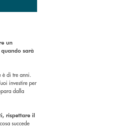
re un
to quando sarà
 è di tre anni.
uoi investire per
epara dalla
, rispettare il
è cosa succede