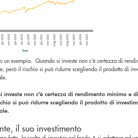
lo un esempio. Quando si investe non c’è certezza di rend
le, però il rischio si può ridurre scegliendo il prodotto di i
rale.
nveste non c’è certezza di rendimento minimo e di 
ischio si può ridurre scegliendo il prodotto di investi
ale.
te, il suo investimento
 fatto, la scelta di investire nel fondo A si adattava ad u