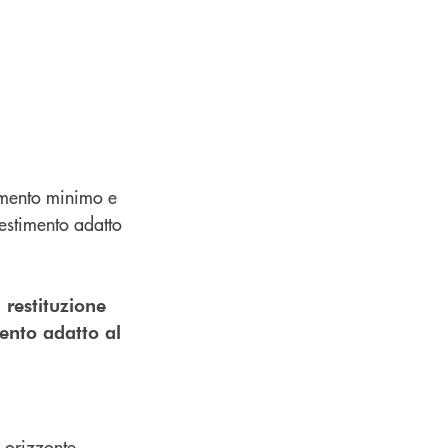
imento minimo e
nvestimento adatto
restituzione
mento adatto al
n orizzonte