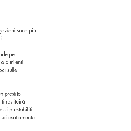
igazioni sono più
ri.
ende per
 altri enti
ci sulle
n prestito
i restituirà
ssi prestabiliti.
, sai esattamente