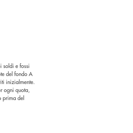
soldi e fossi
uote del fondo A
ti inizialmente.
er ogni quota,
to prima del