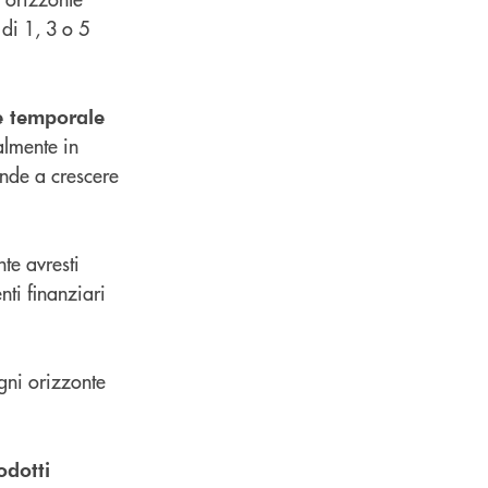
di 1, 3 o 5
te temporale
almente in
ende a crescere
nte avresti
ti finanziari
gni orizzonte
odotti