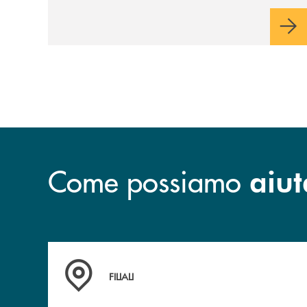
Come possiamo
aiut
Trova la filiale più vicina a te
FILIALI