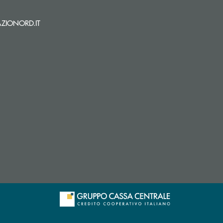
i apre l’app di posta elettronica)
(si apre l’app di posta elettronica)
ZIONORD.IT