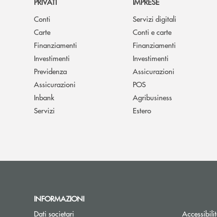
PRIVATI
IMPRESE
Conti
Servizi digitali
Carte
Conti e carte
Finanziamenti
Finanziamenti
Investimenti
Investimenti
Previdenza
Assicurazioni
Assicurazioni
POS
Inbank
Agribusiness
Servizi
Estero
INFORMAZIONI
Dati societari
Accessibili