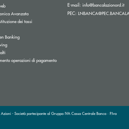
(s
E-mail:
info@bancalazionord.it
web
PEC:
LNBANCA@PEC.BANCALA
tronica Avanzata
tituzione dei tassi
Apre una nuova finestra
en Banking
inestra
wing
lti
mento operazioni di pagamento
ni - Società partecipante al Gruppo IVA Cassa Centrale Banca · P.Iva