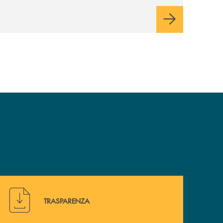
generazioni e alle fasce vulnerabili della
popolazione, svolgendo il ruolo di attori
chiave delle comunità locali. Installate 246
colonnine di ricarica (+15% sul 2024) per
veicoli elettrici. Oltre 4 mila i premi allo
studio erogati a favore dei giovani, in
crescita del 18% rispetto al 2024.
Hai bisogno di alcuni documenti ? Vai alla pagina della 
TRASPARENZA