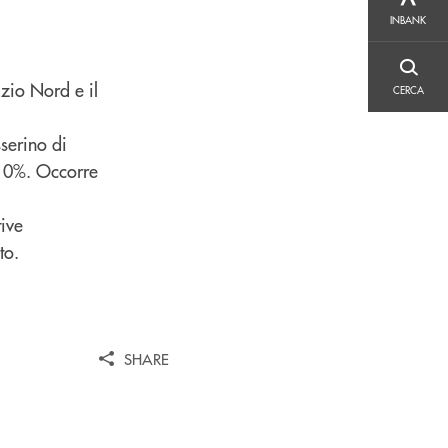
INBANK
INBANK
CERCA
azio Nord e il
CERCA
sserino di
 10%. Occorre
tive
to.
SHARE