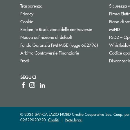
Trasparenza
Sicurezza 
Privacy
Firma Elet
Cookie
Piano di sos
Reclami e Risoluzione delle controversie
MiFID
Nuova definizione di default
PSD2 – Op
Apre una nuova f
Fondo Garanzia PMI MISE (legge 662/96)
Whistleblo
Apre una nuova finestra
Arbitro Controversie Finanziarie
Codice appa
Frodi
Disconosci
SEGUICI
© 2026 BANCA LAZIO NORD Credito Cooperativo Soc. Coop. per Azio
02529020220
Crediti
|
Note legali