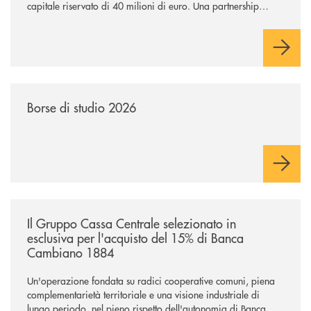
capitale riservato di 40 milioni di euro. Una partnership
industriale strategica, fondata sulla condivisione di valori
comuni e sulla prossimità ai territori, per ampliare l’offerta e
sostenere nuove opportunità di crescita e sviluppo.
/news/borse-di-studio-2026/
Borse di studio 2026
/news/il-gruppo-cassa-centrale-selezionato-in-esclusiva-per-lacquisto
Il Gruppo Cassa Centrale selezionato in
esclusiva per l'acquisto del 15% di Banca
Cambiano 1884
Un'operazione fondata su radici cooperative comuni, piena
complementarietà territoriale e una visione industriale di
lungo periodo, nel pieno rispetto dell'autonomia di Banca