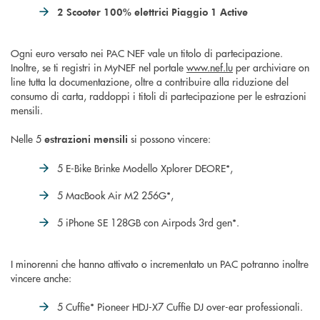
2 Scooter 100% elettrici Piaggio 1 Active
Ogni euro versato nei PAC NEF vale un titolo di partecipazione.
Inoltre, se ti registri in MyNEF nel portale
www.nef.lu
per archiviare on
line tutta la documentazione, oltre a contribuire alla riduzione del
consumo di carta, raddoppi i titoli di partecipazione per le estrazioni
mensili.
Nelle 5
si possono vincere:
estrazioni mensili
5 E-Bike Brinke Modello Xplorer DEORE*,
5 MacBook Air M2 256G*,
5 iPhone SE 128GB con Airpods 3rd gen*.
I minorenni che hanno attivato o incrementato un PAC potranno inoltre
vincere anche:
5 Cuffie* Pioneer HDJ-X7 Cuffie DJ over-ear professionali.