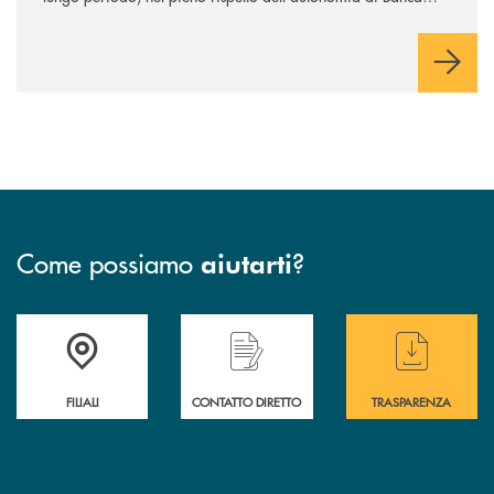
Cambiano. Nei prossimi giorni verrà avviato il periodo di
negoziazione esclusiva per la finalizzazione dell’operazione.
Come possiamo
?
aiutarti
Trova la filiale più vicina a te
Hai bisogno di assistenza immediata ?
Hai bisogno di alcuni
FILIALI
CONTATTO DIRETTO
TRASPARENZA