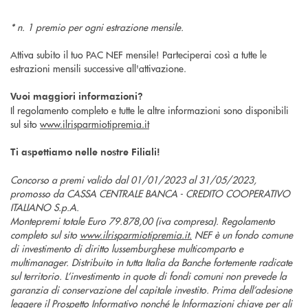
* n. 1 premio per ogni estrazione mensile.
Attiva subito il tuo PAC NEF mensile! Parteciperai così a tutte le
estrazioni mensili successive all'attivazione.
Vuoi maggiori informazioni?
Il regolamento completo e tutte le altre informazioni sono disponibili
sul sito
www.ilrisparmiotipremia.it
Ti aspettiamo nelle nostre Filiali!
Concorso a premi valido dal 01/01/2023 al 31/05/2023,
promosso da CASSA CENTRALE BANCA - CREDITO COOPERATIVO
ITALIANO S.p.A.
Montepremi totale Euro 79.878,00 (iva compresa). Regolamento
completo sul sito
www.ilrisparmiotipremia.it.
NEF è un fondo comune
di investimento di diritto lussemburghese multicomparto e
multimanager. Distribuito in tutta Italia da Banche fortemente radicate
sul territorio. L’investimento in quote di fondi comuni non prevede la
garanzia di conservazione del capitale investito. Prima dell’adesione
leggere il Prospetto Informativo nonché le Informazioni chiave per gli