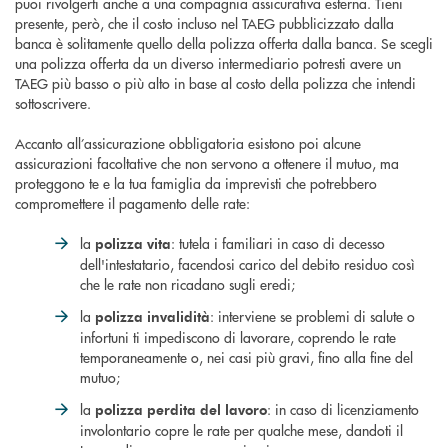
puoi rivolgerti anche a una compagnia assicurativa esterna. Tieni
presente, però, che il costo incluso nel TAEG pubblicizzato dalla
banca è solitamente quello della polizza offerta dalla banca. Se scegli
una polizza offerta da un diverso intermediario potresti avere un
TAEG più basso o più alto in base al costo della polizza che intendi
sottoscrivere.
Accanto all’assicurazione obbligatoria esistono poi alcune
assicurazioni facoltative che non servono a ottenere il mutuo, ma
proteggono te e la tua famiglia da imprevisti che potrebbero
compromettere il pagamento delle rate:
la
: tutela i familiari in caso di decesso
polizza vita
dell'intestatario, facendosi carico del debito residuo così
che le rate non ricadano sugli eredi;
la
: interviene se problemi di salute o
polizza invalidità
infortuni ti impediscono di lavorare, coprendo le rate
temporaneamente o, nei casi più gravi, fino alla fine del
mutuo;
la
: in caso di licenziamento
polizza perdita del lavoro
involontario copre le rate per qualche mese, dandoti il