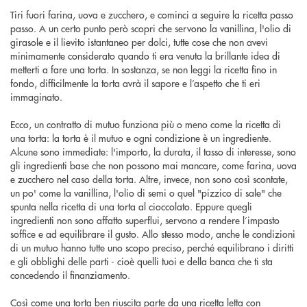
Tiri fuori farina, uova e zucchero, e cominci a seguire la ricetta passo
passo. A un certo punto però scopri che servono la vanillina, l'olio di
girasole e il lievito istantaneo per dolci, tutte cose che non avevi
minimamente considerato quando ti era venuta la brillante idea di
metterti a fare una torta. In sostanza, se non leggi la ricetta fino in
fondo, difficilmente la torta avrà il sapore e l’aspetto che ti eri
immaginato.
Ecco, un contratto di mutuo funziona più o meno come la ricetta di
una torta: la torta è il mutuo e ogni condizione è un ingrediente.
Alcune sono immediate: l'importo, la durata, il tasso di interesse, sono
gli ingredienti base che non possono mai mancare, come farina, uova
e zucchero nel caso della torta. Altre, invece, non sono così scontate,
un po' come la vanillina, l'olio di semi o quel "pizzico di sale" che
spunta nella ricetta di una torta al cioccolato. Eppure quegli
ingredienti non sono affatto superflui, servono a rendere l’impasto
soffice e ad equilibrare il gusto. Allo stesso modo, anche le condizioni
di un mutuo hanno tutte uno scopo preciso, perché equilibrano i diritti
e gli obblighi delle parti - cioè quelli tuoi e della banca che ti sta
concedendo il finanziamento.
Così come una torta ben riuscita parte da una ricetta letta con