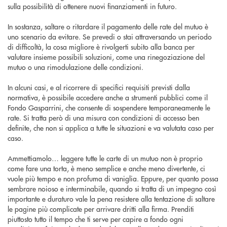
sulla possibilità di ottenere nuovi finanziamenti in futuro.
In sostanza, saltare o ritardare il pagamento delle rate del mutuo è
uno scenario da evitare. Se prevedi o stai attraversando un periodo
di difficoltà, la cosa migliore è rivolgerti subito alla banca per
valutare insieme possibili soluzioni, come una rinegoziazione del
mutuo o una rimodulazione delle condizioni.
In alcuni casi, e al ricorrere di specifici requisiti previsti dalla
normativa, è possibile accedere anche a strumenti pubblici come il
Fondo Gasparrini, che consente di sospendere temporaneamente le
rate. Si tratta però di una misura con condizioni di accesso ben
definite, che non si applica a tutte le situazioni e va valutata caso per
caso.
Ammettiamolo… leggere tutte le carte di un mutuo non è proprio
come fare una torta, è meno semplice e anche meno divertente, ci
vuole più tempo e non profuma di vaniglia. Eppure, per quanto possa
sembrare noioso e interminabile, quando si tratta di un impegno così
importante e duraturo vale la pena resistere alla tentazione di saltare
le pagine più complicate per arrivare dritti alla firma. Prenditi
piuttosto tutto il tempo che ti serve per capire a fondo ogni