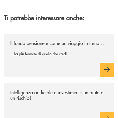
Ti potrebbe interessare anche:
/news/il-fondo-pensione-e-come-un-viaggio-in-treno/
Il fondo pensione è come un viaggio in treno…
…ha più fermate di quello che credi
/news/intelligenza-artificiale-e-investimenti-un-aiuto-o-un-rischio/
Intelligenza artificiale e investimenti: un aiuto o
un rischio?