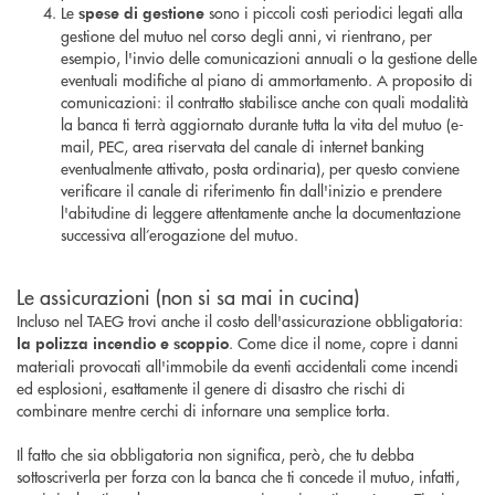
Le
sono i piccoli costi periodici legati alla
spese di gestione
gestione del mutuo nel corso degli anni, vi rientrano, per
esempio, l'invio delle comunicazioni annuali o la gestione delle
eventuali modifiche al piano di ammortamento. A proposito di
comunicazioni: il contratto stabilisce anche con quali modalità
la banca ti terrà aggiornato durante tutta la vita del mutuo (e-
mail, PEC, area riservata del canale di internet banking
eventualmente attivato, posta ordinaria), per questo conviene
verificare il canale di riferimento fin dall'inizio e prendere
l'abitudine di leggere attentamente anche la documentazione
successiva all’erogazione del mutuo.
Le assicurazioni (non si sa mai in cucina)
Incluso nel TAEG trovi anche il costo dell'assicurazione obbligatoria:
. Come dice il nome, copre i danni
la polizza incendio e scoppio
materiali provocati all'immobile da eventi accidentali come incendi
ed esplosioni, esattamente il genere di disastro che rischi di
combinare mentre cerchi di infornare una semplice torta.
Il fatto che sia obbligatoria non significa, però, che tu debba
sottoscriverla per forza con la banca che ti concede il mutuo, infatti,