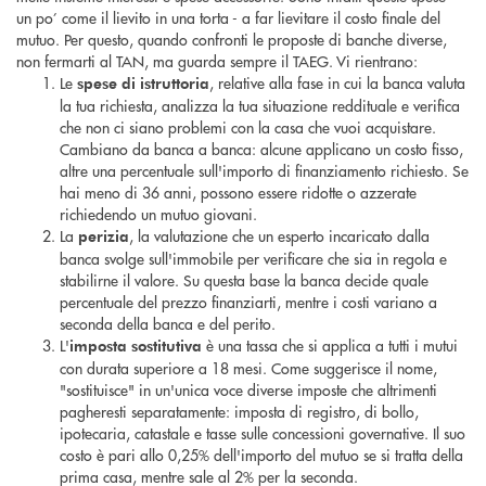
un po’ come il lievito in una torta - a far lievitare il costo finale del
mutuo. Per questo, quando confronti le proposte di banche diverse,
non fermarti al TAN, ma guarda sempre il TAEG. Vi rientrano:
Le
, relative alla fase in cui la banca valuta
spese di istruttoria
la tua richiesta, analizza la tua situazione reddituale e verifica
che non ci siano problemi con la casa che vuoi acquistare.
Cambiano da banca a banca: alcune applicano un costo fisso,
altre una percentuale sull'importo di finanziamento richiesto. Se
hai meno di 36 anni, possono essere ridotte o azzerate
richiedendo un mutuo giovani.
La
, la valutazione che un esperto incaricato dalla
perizia
banca svolge sull'immobile per verificare che sia in regola e
stabilirne il valore. Su questa base la banca decide quale
percentuale del prezzo finanziarti, mentre i costi variano a
seconda della banca e del perito.
L'
è una tassa che si applica a tutti i mutui
imposta sostitutiva
con durata superiore a 18 mesi. Come suggerisce il nome,
"sostituisce" in un'unica voce diverse imposte che altrimenti
pagheresti separatamente: imposta di registro, di bollo,
ipotecaria, catastale e tasse sulle concessioni governative. Il suo
costo è pari allo 0,25% dell'importo del mutuo se si tratta della
prima casa, mentre sale al 2% per la seconda.