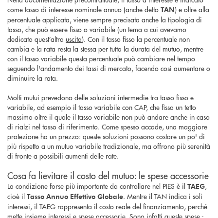
come tasso di interesse nominale annuo (anche detto
) e oltre alla
TAN
percentuale applicata, viene sempre precisata anche la tipologia di
tasso, che può essere fisso o variabile (un tema a cui avevamo
dedicato quest’altra
uscita
). Con il tasso fisso la percentuale non
cambia e la rata resta la stessa per tutta la durata del mutuo, mentre
con il tasso variabile questa percentuale può cambiare nel tempo
seguendo l'andamento dei tassi di mercato, facendo così aumentare o
diminuire la rata.
Molti mutui prevedono delle soluzioni intermedie tra tasso fisso e
variabile, ad esempio il tasso variabile con CAP, che fissa un tetto
massimo oltre il quale il tasso variabile non può andare anche in caso
di rialzi nel tasso di riferimento. Come spesso accade, una maggiore
protezione ha un prezzo: queste soluzioni possono costare un po' di
più rispetto a un mutuo variabile tradizionale, ma offrono più serenità
di fronte a possibili aumenti delle rate.
Cosa fa lievitare il costo del mutuo: le spese accessorie
La condizione forse più importante da controllare nel PIES è il
,
TAEG
cioè il
. Mentre il TAN indica i soli
Tasso Annuo Effettivo Globale
interessi, il TAEG rappresenta il costo reale del finanziamento, perché
mette insieme interessi e spese accessorie. Sono infatti queste spese -