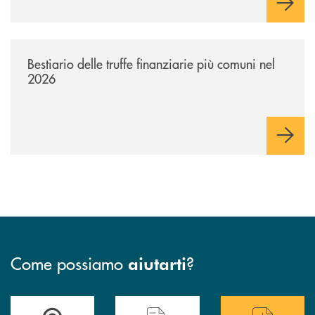
/news/bestiario-delle-truffe-finanziarie-piu-comuni-nel-2026/
Bestiario delle truffe finanziarie più comuni nel
2026
Come possiamo
?
aiutarti
Trova la filiale più vicina a te
Hai bisogno di assistenza immediata ?
Hai bisogno di alcuni