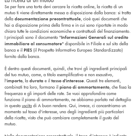
Se per fare una torta devi cercare la ricetta online, la ricetta di un
mutuo ti viene direttamente messa a disposizione dalla banca: si tratta
della
, cioè quei documenti che
documentazione precontrattuale
hai a disposizione prima della firma e in cui sono riportate in modo
chiaro tutte le condizioni economiche e contrattuali del finanziamento.
I principali sono il documento "
Informazioni Generali sul credito
" disponibile in Filiale e sul sito della
immobiliare al consumatore
banca e il
(il Prospetto Informativo Europeo Standardizzato)
PIES
fornito dalla banca.
È dentro questi documenti, quindi, che trovi gli ingredienti principali
del tuo mutuo, come, a titolo esemplificativo e non esaustivo,
l'
, la
e il
. Questi tre elementi,
importo
durata
tasso d'interesse
combinati tra loro, formano il
, che fissa la
piano di ammortamento
frequenza e gli importi delle rate. Se vuoi approfondire come
funziona il piano di ammortamento, ne abbiamo parlato nel dettaglio
in questa
uscita
di A buon rendere. Qui, invece, ci concentriamo un
momento sul tasso d'interesse, uno degli ingredienti più particolari
della ricetta, visto che può cambiare completamente il gusto del
mutuo.
Nella documentazione precontrattuale, il tasso d’interesse è indicato