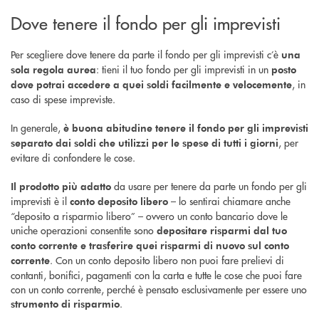
Dove tenere il fondo per gli imprevisti
Per scegliere dove tenere da parte il fondo per gli imprevisti c’è
una
: tieni il tuo fondo per gli imprevisti in un
sola regola aurea
posto
, in
dove potrai accedere a quei soldi facilmente e velocemente
caso di spese impreviste.
In generale,
è buona abitudine tenere il fondo per gli imprevisti
, per
separato dai soldi che utilizzi per le spese di tutti i giorni
evitare di confondere le cose.
da usare per tenere da parte un fondo per gli
Il prodotto più adatto
imprevisti è il
– lo sentirai chiamare anche
conto deposito libero
“deposito a risparmio libero” – ovvero un conto bancario dove le
uniche operazioni consentite sono
depositare risparmi dal tuo
conto corrente e trasferire quei risparmi di nuovo sul conto
. Con un conto deposito libero non puoi fare prelievi di
corrente
contanti, bonifici, pagamenti con la carta e tutte le cose che puoi fare
con un conto corrente, perché è pensato esclusivamente per essere uno
.
strumento di risparmio