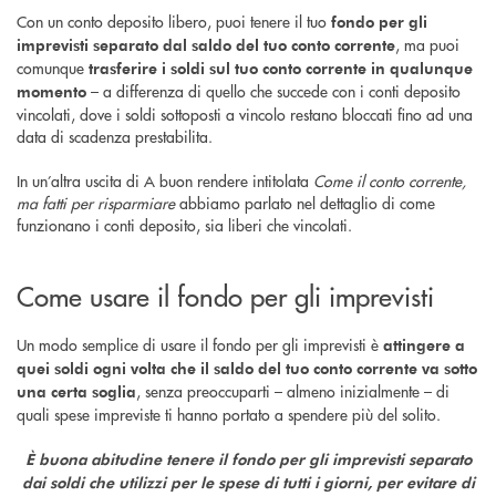
Con un conto deposito libero, puoi tenere il tuo
fondo per gli
, ma puoi
imprevisti separato dal saldo del tuo conto corrente
comunque
trasferire i soldi sul tuo conto corrente in qualunque
– a differenza di quello che succede con i conti deposito
momento
vincolati, dove i soldi sottoposti a vincolo restano bloccati fino ad una
data di scadenza prestabilita.
In un’altra uscita di A buon rendere intitolata
Come il conto corrente,
ma fatti per risparmiare
abbiamo parlato nel dettaglio di come
funzionano i conti deposito, sia liberi che vincolati.
Come usare il fondo per gli imprevisti
Un modo semplice di usare il fondo per gli imprevisti è
attingere a
quei soldi ogni volta che il saldo del tuo conto corrente va sotto
, senza preoccuparti – almeno inizialmente – di
una certa soglia
quali spese impreviste ti hanno portato a spendere più del solito.
È buona abitudine tenere il fondo per gli imprevisti separato
dai soldi che utilizzi per le spese di tutti i giorni, per evitare di