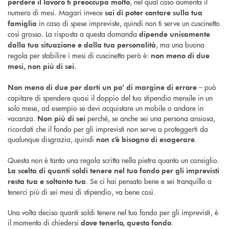
, nel qual caso aumenta il
perdere il lavoro ti preoccupa molto
numero di mesi. Magari invece
sai di poter contare sulla tua
in caso di spese impreviste, quindi non ti serve un cuscinetto
famiglia
così grosso. La risposta a questa domanda
dipende unicamente
, ma una buona
dalla tua situazione e dalla tua personalità
regola per stabilire i mesi di cuscinetto però è:
non meno di due
mesi, non più di sei.
– può
Non meno di due per darti un po’ di margine di errore
capitare di spendere quasi il doppio del tuo stipendio mensile in un
solo mese, ad esempio se devi acquistare un mobile o andare in
vacanza.
perché, se anche sei una persona ansiosa,
Non più di sei
ricordati che il fondo per gli imprevisti non serve a proteggerti da
qualunque disgrazia, quindi
.
non c’è bisogno di esagerare
Questa non è tanto una regola scritta nella pietra quanto un consiglio.
La scelta di quanti soldi tenere nel tuo fondo per gli imprevisti
. Se ci hai pensato bene e sei tranquillo a
resta tua e soltanto tua
tenerci più di sei mesi di stipendio, va bene così.
Una volta deciso quanti soldi tenere nel tuo fondo per gli imprevisti, è
il momento di chiedersi
.
dove tenerlo, questo fondo