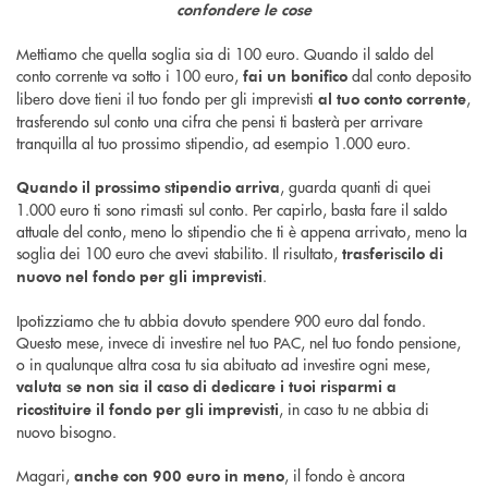
confondere le cose
Mettiamo che quella soglia sia di 100 euro. Quando il saldo del
conto corrente va sotto i 100 euro,
dal conto deposito
fai un bonifico
libero dove tieni il tuo fondo per gli imprevisti
,
al tuo conto corrente
trasferendo sul conto una cifra che pensi ti basterà per arrivare
tranquilla al tuo prossimo stipendio, ad esempio 1.000 euro.
, guarda quanti di quei
Quando il prossimo stipendio arriva
1.000 euro ti sono rimasti sul conto. Per capirlo, basta fare il saldo
attuale del conto, meno lo stipendio che ti è appena arrivato, meno la
soglia dei 100 euro che avevi stabilito. Il risultato,
trasferiscilo di
.
nuovo nel fondo per gli imprevisti
Ipotizziamo che tu abbia dovuto spendere 900 euro dal fondo.
Questo mese, invece di investire nel tuo PAC, nel tuo fondo pensione,
o in qualunque altra cosa tu sia abituato ad investire ogni mese,
valuta se non sia il caso di dedicare i tuoi risparmi a
, in caso tu ne abbia di
ricostituire il fondo per gli imprevisti
nuovo bisogno.
Magari,
, il fondo è ancora
anche con 900 euro in meno