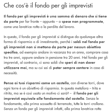
Che cos’è il fondo per gli imprevisti
Il fondo per gli imprevisti è una somma di denaro che si tiene
per far fronte – appunto – a
,
da parte
spese non programmate
come una lavatrice rotta o la perdita del lavoro.
In questo, il fondo per gli imprevisti si distingue da qualunque altra
forma di risparmio o di investimento, perché i
soldi nel fondo per
gli imprevisti non si mettono da parte per nessun obiettivo
, ad esempio andare in vacanza tra un anno, comprare casa
specifico
tra tre anni, oppure andare in pensione tra 20 anni. Nel fondo per gli
imprevisti, al contrario, ci sono soldi che
speri di non dover
, ma su cui sai di
in caso di
utilizzare mai
poter sempre contare
necessità.
, con diverse torri, dove
Pensa ai tuoi risparmi come un castello
ogni torre è un obiettivo di risparmio. In questa metafora – trita e
ritrita, ma se è così usata un motivo ci sarà? –
il fondo per gli
. Senza le
imprevisti equivale alle fondamenta del castello
fondamenta, alla prima scossetta di terremoto, tutte le torri crollano.
Senza un fondo per gli imprevisti infatti, alla prima lavatrice rotta