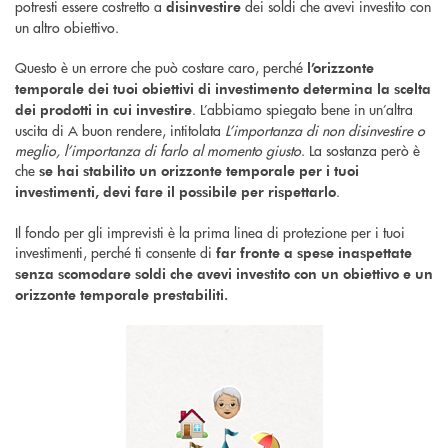
potresti essere costretto a
dei soldi che avevi investito con
disinvestire
un altro obiettivo.
Questo è un errore che può costare caro, perché
l’orizzonte
temporale dei tuoi obiettivi di investimento determina la scelta
. L’abbiamo spiegato bene in un’altra
dei prodotti in cui investire
uscita di A buon rendere, intitolata
L’importanza di non disinvestire o
meglio, l’importanza di farlo al momento giusto
. La sostanza però è
che
se hai stabilito un orizzonte temporale per i tuoi
.
investimenti, devi fare il possibile per rispettarlo
Il fondo per gli imprevisti è la prima linea di protezione per i tuoi
investimenti, perché ti consente di
far fronte a spese inaspettate
senza scomodare soldi che avevi investito con un obiettivo e un
orizzonte temporale prestabiliti.