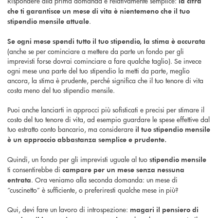
Rispondere alla prima domanda è relativamente semplice:
la cifra
che ti garantisce un mese di vita è nientemeno che il tuo
.
stipendio mensile attuale
Se ogni mese spendi tutto il tuo stipendio, la stima è accurata
(anche se per cominciare a mettere da parte un fondo per gli
imprevisti forse dovrai cominciare a fare qualche taglio). Se invece
ogni mese una parte del tuo stipendio la metti da parte, meglio
ancora, la stima è prudente, perché significa che il tuo tenore di vita
costa meno del tuo stipendio mensile.
Puoi anche lanciarti in approcci più sofisticati e precisi per stimare il
costo del tuo tenore di vita, ad esempio guardare le spese effettive dal
tuo estratto conto bancario, ma considerare
il tuo stipendio mensile
è un approccio abbastanza semplice e prudente.
Quindi, un fondo per gli imprevisti uguale al tuo
stipendio mensile
ti consentirebbe di
campare per un mese senza nessuna
. Ora veniamo alla seconda domanda: un mese di
entrata
“cuscinetto” è sufficiente, o preferiresti qualche mese in più?
Qui, devi fare un lavoro di introspezione:
magari il pensiero di