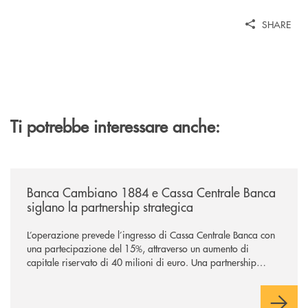
SHARE
Ti potrebbe interessare anche:
/news/banca-cambiano-1884-e-cassa-centrale-banca-siglano-la-partner
Banca Cambiano 1884 e Cassa Centrale Banca
siglano la partnership strategica
L’operazione prevede l’ingresso di Cassa Centrale Banca con
una partecipazione del 15%, attraverso un aumento di
capitale riservato di 40 milioni di euro. Una partnership
industriale strategica, fondata sulla condivisione di valori
comuni e sulla prossimità ai territori, per ampliare l’offerta e
sostenere nuove opportunità di crescita e sviluppo.