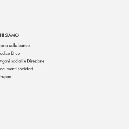
HI SIAMO
toria della banca
odice Etico
rgani sociali e Direzione
ocumenti societari
ruppo