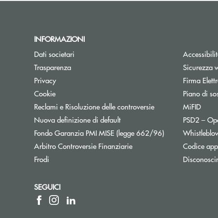
INFORMAZIONI
Dati societari
Accessibili
Trasparenza
Sicurezza 
Privacy
Firma Elet
Cookie
Piano di sos
Reclami e Risoluzione delle controversie
MiFID
Nuova definizione di default
PSD2 – Op
Apre una nuova f
Fondo Garanzia PMI MISE (legge 662/96)
Whistleblo
Apre una nuova finestra
Arbitro Controversie Finanziarie
Codice appa
Frodi
Disconosci
SEGUICI