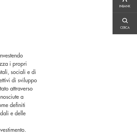
INBANK
INBANK
CERCA
CERCA
investendo
zza i propri
li, sociali e di
tivi di sviluppo
tato attraverso
onosciute a
ome definiti
dali e delle
nvestimento.