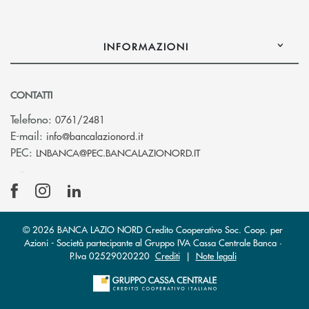
INFORMAZIONI
CONTATTI
Telefono:
0761/2481
(si apre l’app di posta elettronica)
E-mail:
info@bancalazionord.it
(si apre l’app di posta 
PEC:
LNBANCA@PEC.BANCALAZIONORD.IT
© 2026 BANCA LAZIO NORD Credito Cooperativo Soc. Coop. per
Azioni - Società partecipante al Gruppo IVA Cassa Centrale Banca ·
P.Iva 02529020220
Crediti
|
Note legali