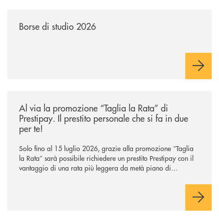
/news/borse-di-studio-2026/
Borse di studio 2026
/news/al-via-la-promozione-taglia-la-rata-di-prestipay-il-prestito-perso
Al via la promozione “Taglia la Rata” di
Prestipay. Il prestito personale che si fa in due
per te!
Solo fino al 15 luglio 2026, grazie alla promozione “Taglia
la Rata” sarà possibile richiedere un prestito Prestipay con il
vantaggio di una rata più leggera da metà piano di
rimborso.