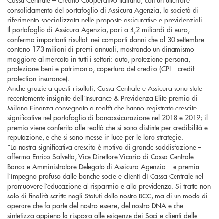
Cassa Centrale – Credito Cooperativo Italiano, con un ulteriore
consolidamento del portafoglio di Assicura Agenzia, la società di
riferimento specializzata nelle proposte assicurative e previdenziali.
Il portafoglio di Assicura Agenzia, pari a 4,2 miliardi di euro,
conferma importanti risultati nei comparti danni che al 30 settembre
contano 173 milioni di premi annuali, mostrando un dinamismo
maggiore al mercato in tutti i settori: auto, protezione persona,
protezione beni e patrimonio, copertura del credito (CPI – credit
protection insurance).
Anche grazie a questi risultati, Cassa Centrale e Assicura sono state
recentemente insignite dell’Insurance & Previdenza Elite premio di
Milano Finanza consegnato a realtà che hanno registrato crescite
significative nel portafoglio di bancassicurazione nel 2018 e 2019; il
premio viene conferito alle realtà che si sono distinte per credibilità e
reputazione, e che si sono messe in luce per le loro strategie.
“La nostra significativa crescita è motivo di grande soddisfazione –
afferma Enrico Salvetta, Vice Direttore Vicario di Cassa Centrale
Banca e Amministratore Delegato di Assicura Agenzia – e premia
l’impegno profuso dalle banche socie e clienti di Cassa Centrale nel
promuovere l’educazione al risparmio e alla previdenza. Si tratta non
solo di finalità scritte negli Statuti delle nostre BCC, ma di un modo di
operare che fa parte del nostro essere, del nostro DNA e che
sintetizza appieno la risposta alle esigenze dei Soci e clienti delle