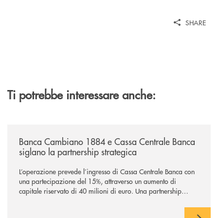
SHARE
Ti potrebbe interessare anche:
/news/banca-cambiano-1884-e-cassa-centrale-banca-siglano-la-partner
Banca Cambiano 1884 e Cassa Centrale Banca
siglano la partnership strategica
L’operazione prevede l’ingresso di Cassa Centrale Banca con
una partecipazione del 15%, attraverso un aumento di
capitale riservato di 40 milioni di euro. Una partnership
industriale strategica, fondata sulla condivisione di valori
comuni e sulla prossimità ai territori, per ampliare l’offerta e