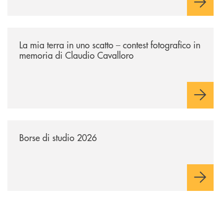
sostenere nuove opportunità di crescita e sviluppo.
/news/la-mia-terra-in-uno-scatto/
La mia terra in uno scatto – contest fotografico in
memoria di Claudio Cavalloro
/news/borse-di-studio-2026-soci/
Borse di studio 2026