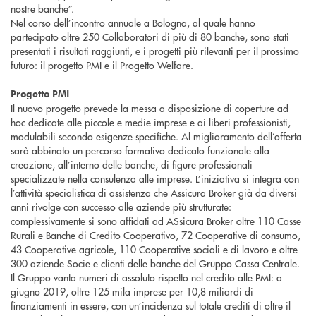
nostre banche”.
Nel corso dell’incontro annuale a Bologna, al quale hanno
partecipato oltre 250 Collaboratori di più di 80 banche, sono stati
presentati i risultati raggiunti, e i progetti più rilevanti per il prossimo
futuro: il progetto PMI e il Progetto Welfare.
Progetto PMI
Il nuovo progetto prevede la messa a disposizione di coperture ad
hoc dedicate alle piccole e medie imprese e ai liberi professionisti,
modulabili secondo esigenze specifiche. Al miglioramento dell’offerta
sarà abbinato un percorso formativo dedicato funzionale alla
creazione, all’interno delle banche, di figure professionali
specializzate nella consulenza alle imprese. L’iniziativa si integra con
l’attività specialistica di assistenza che Assicura Broker già da diversi
anni rivolge con successo alle aziende più strutturate:
complessivamente si sono affidati ad ASsicura Broker oltre 110 Casse
Rurali e Banche di Credito Cooperativo, 72 Cooperative di consumo,
43 Cooperative agricole, 110 Cooperative sociali e di lavoro e oltre
300 aziende Socie e clienti delle banche del Gruppo Cassa Centrale.
Il Gruppo vanta numeri di assoluto rispetto nel credito alle PMI: a
giugno 2019, oltre 125 mila imprese per 10,8 miliardi di
finanziamenti in essere, con un’incidenza sul totale crediti di oltre il