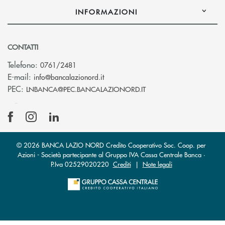
INFORMAZIONI
CONTATTI
Telefono:
0761/2481
(si apre l’app di posta elettronica)
E-mail:
info@bancalazionord.it
(si apre l’app di posta 
PEC:
LNBANCA@PEC.BANCALAZIONORD.IT
© 2026 BANCA LAZIO NORD Credito Cooperativo Soc. Coop. per
Azioni - Società partecipante al Gruppo IVA Cassa Centrale Banca ·
P.Iva 02529020220
Crediti
|
Note legali