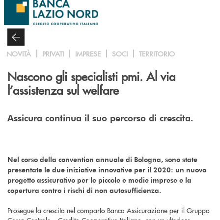
Salta al contenuto principale
NOVITÀ
PRIVATI
IMPRESE
SOCI
TERRITORIO
Nascono gli specialisti pmi. Al via
l’assistenza sul welfare
Assicura continua il suo percorso di crescita.
Nel corso della convention annuale di Bologna, sono state
presentate le due iniziative innovative per il 2020: un nuovo
progetto assicurativo per le piccole e medie imprese e la
copertura contro i rischi di non autosufficienza.
Prosegue la crescita nel comparto Banca Assicurazione per il Gruppo