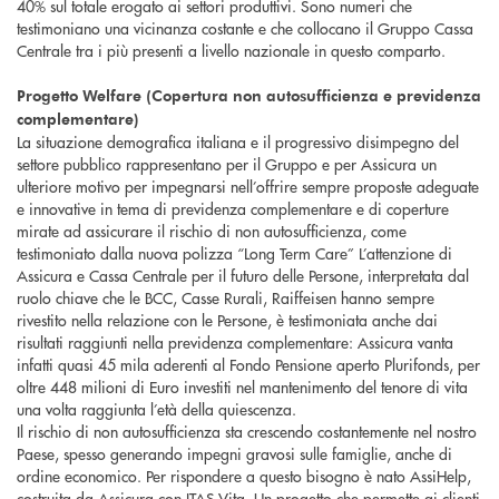
40% sul totale erogato ai settori produttivi. Sono numeri che
testimoniano una vicinanza costante e che collocano il Gruppo Cassa
Centrale tra i più presenti a livello nazionale in questo comparto.
Progetto Welfare (Copertura non autosufficienza e previdenza
complementare)
La situazione demografica italiana e il progressivo disimpegno del
settore pubblico rappresentano per il Gruppo e per Assicura un
ulteriore motivo per impegnarsi nell’offrire sempre proposte adeguate
e innovative in tema di previdenza complementare e di coperture
mirate ad assicurare il rischio di non autosufficienza, come
testimoniato dalla nuova polizza “Long Term Care” L’attenzione di
Assicura e Cassa Centrale per il futuro delle Persone, interpretata dal
ruolo chiave che le BCC, Casse Rurali, Raiffeisen hanno sempre
rivestito nella relazione con le Persone, è testimoniata anche dai
risultati raggiunti nella previdenza complementare: Assicura vanta
infatti quasi 45 mila aderenti al Fondo Pensione aperto Plurifonds, per
oltre 448 milioni di Euro investiti nel mantenimento del tenore di vita
una volta raggiunta l’età della quiescenza.
Il rischio di non autosufficienza sta crescendo costantemente nel nostro
Paese, spesso generando impegni gravosi sulle famiglie, anche di
ordine economico. Per rispondere a questo bisogno è nato AssiHelp,
costruita da Assicura con ITAS Vita. Un progetto che permette ai clienti