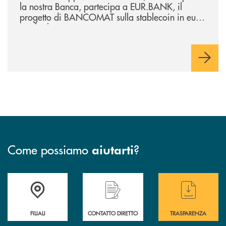
la nostra Banca, partecipa a EUR.BANK, il
progetto di BANCOMAT sulla stablecoin in euro
e sul relativo ecosistema
Come possiamo
?
aiutarti
Trova la filiale più vicina a te
Hai bisogno di assistenza immediata ?
Hai bisogno di alcuni
FILIALI
CONTATTO DIRETTO
TRASPARENZA