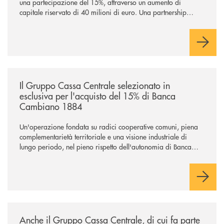
una partecipazione del 15%, attraverso un aumento di
capitale riservato di 40 milioni di euro. Una partnership
industriale strategica, fondata sulla condivisione di valori
comuni e sulla prossimità ai territori, per ampliare l’offerta e
sostenere nuove opportunità di crescita e sviluppo.
/news/il-gruppo-cassa-centrale-selezionato-in-esclusiva-per-lacquisto
Il Gruppo Cassa Centrale selezionato in
esclusiva per l'acquisto del 15% di Banca
Cambiano 1884
Un'operazione fondata su radici cooperative comuni, piena
complementarietà territoriale e una visione industriale di
lungo periodo, nel pieno rispetto dell'autonomia di Banca
Cambiano. Nei prossimi giorni verrà avviato il periodo di
negoziazione esclusiva per la finalizzazione dell’operazione.
/news/anche-il-gruppo-cassa-centrale-partecipa-a-eurbank-il-progetto-d
Anche il Gruppo Cassa Centrale, di cui fa parte