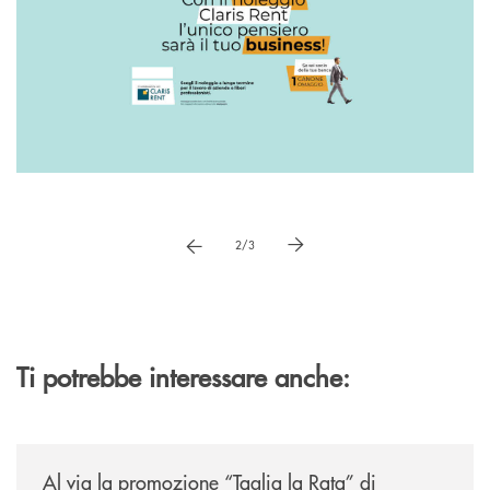
Pause
vai a immagne precedente
vai a immagine successiva
2/3
Ti potrebbe interessare anche:
/news/al-via-la-promozione-taglia-la-rata-di-prestipay-il-prestito-perso
Al via la promozione “Taglia la Rata” di