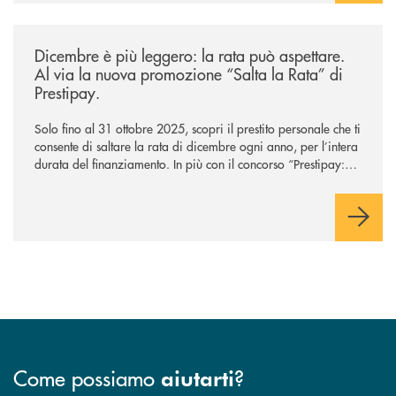
/news/salta-la-rata-di-prestipay-solo-fino-al-31-ottobre-2025/
Dicembre è più leggero: la rata può aspettare.
Al via la nuova promozione “Salta la Rata” di
Prestipay.
Solo fino al 31 ottobre 2025, scopri il prestito personale che ti
consente di saltare la rata di dicembre ogni anno, per l’intera
durata del finanziamento. In più con il concorso “Prestipay: la
scelta che ti premia”, ottieni un prestito Prestipay e puoi
vincere uno dei 400 Buoni Regalo Amazon.it* da 50€ in
palio.
Come possiamo
?
aiutarti