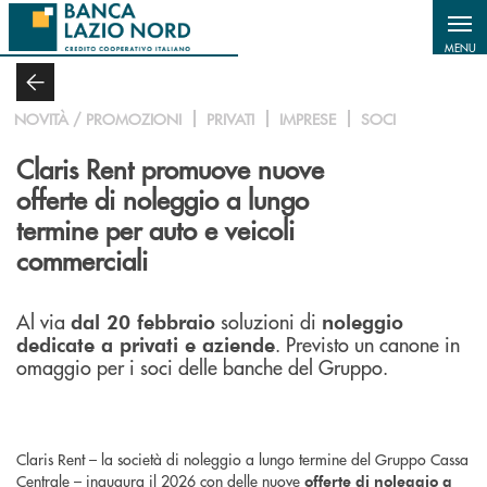
Salta al contenuto principale
MENU
NOVITÀ / PROMOZIONI
PRIVATI
IMPRESE
SOCI
Claris Rent promuove nuove
offerte di noleggio a lungo
termine per auto e veicoli
commerciali
Al via
soluzioni di
dal 20 febbraio
noleggio
. Previsto un canone in
dedicate a privati e aziende
omaggio per i soci delle banche del Gruppo.
Claris Rent – la società di noleggio a lungo termine del Gruppo Cassa
Centrale – inaugura il 2026 con delle nuove
offerte di noleggio a