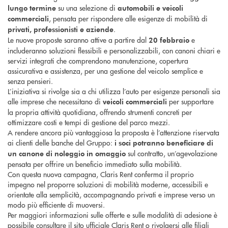
su una selezione di
lungo termine
automobili e veicoli
, pensata per rispondere alle esigenze di mobilità di
commerciali
.
privati, professionisti e aziende
Le nuove proposte saranno attive a partire dal
e
20 febbraio
includeranno soluzioni flessibili e personalizzabili, con canoni chiari e
servizi integrati che comprendono manutenzione, copertura
assicurativa e assistenza, per una gestione del veicolo semplice e
senza pensieri.
L’iniziativa si rivolge sia a chi utilizza l’auto per esigenze personali sia
alle imprese che necessitano di
per supportare
veicoli commerciali
la propria attività quotidiana, offrendo strumenti concreti per
ottimizzare costi e tempi di gestione del parco mezzi.
A rendere ancora più vantaggiosa la proposta è l’attenzione riservata
ai clienti delle banche del Gruppo:
i soci potranno beneficiare di
sul contratto, un’agevolazione
un canone di noleggio in omaggio
pensata per offrire un beneficio immediato sulla mobilità.
Con questa nuova campagna, Claris Rent conferma il proprio
impegno nel proporre soluzioni di mobilità moderne, accessibili e
orientate alla semplicità, accompagnando privati e imprese verso un
modo più efficiente di muoversi.
Per maggiori informazioni sulle offerte e sulle modalità di adesione è
possibile consultare il sito ufficiale Claris Rent o rivolgersi alle filiali