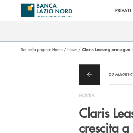
Salta al contenuto principale
PRIVATI
Sei nella pagina:
Home
/
News
/
Claris Leasing prosegue il
02 MAGGIO
NOVITÀ
Claris Lea
crescita a