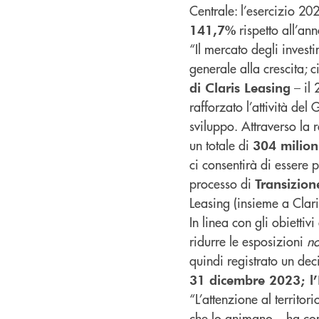
Centrale: l’esercizio 20
rispetto all’an
141,7%
“Il mercato degli invest
generale alla crescita;
– il 
di Claris Leasing
rafforzato l’attività de
sviluppo. Attraverso la r
un totale di
304 milion
ci consentirà di essere
processo di
Transizio
Leasing (insieme a Clari
In linea con gli obietti
ridurre le esposizioni
no
quindi registrato un d
31 dicembre 2023; l
“L’attenzione al territo
che lo animano – ha co