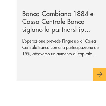
/news/banca-cambiano-1884-e-cassa-centrale-ban
Banca Cambiano 1884 e
Cassa Centrale Banca
siglano la partnership
strategica
L’operazione prevede l’ingresso di Cassa
Centrale Banca con una partecipazione del
15%, attraverso un aumento di capitale
riservato di 40 milioni di euro. Una
partnership industriale strategica, fondata
sulla condivisione di valori comuni e sulla
prossimità ai territori, per ampliare l’offerta
e sostenere nuove opportunità di crescita e
sviluppo.