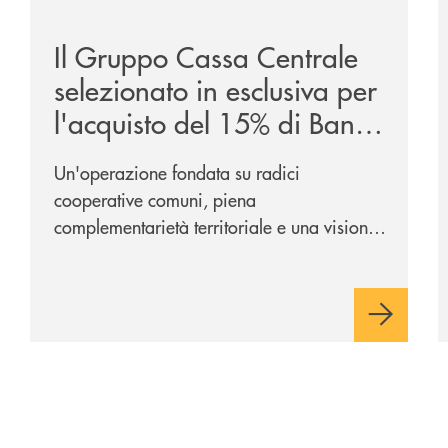
ca-siglano-la-partnership-strategica/
/news/il-gruppo-cassa-centrale-selezionato-in-esclus
/
Il Gruppo Cassa Centrale
selezionato in esclusiva per
l'acquisto del 15% di Banca
Cambiano 1884
Un'operazione fondata su radici
cooperative comuni, piena
complementarietà territoriale e una visione
industriale di lungo periodo, nel pieno
rispetto dell'autonomia di Banca
Cambiano. Nei prossimi giorni verrà
avviato il periodo di negoziazione
esclusiva per la finalizzazione
dell’operazione.