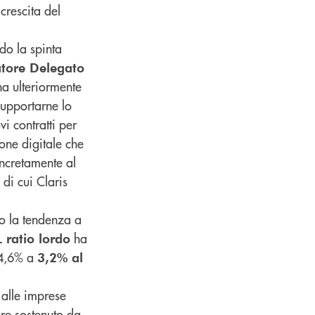
 crescita del
do la spinta
atore Delegato
ha ulteriormente
supportarne lo
vi contratti per
one digitale che
oncretamente al
 di cui Claris
no la tendenza a
ha
 ratio lordo
 4,6% a
3,2% al
 alle imprese
re sostenuto da