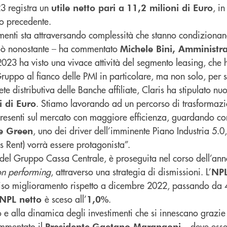
23 registra un
, in
utile netto pari a
11,2 milioni di Euro
no precedente.
imenti sta attraversando complessità che stanno condizionan
 ciò nonostante – ha commentato
Michele Bini, Amministr
2023 ha visto una vivace attività del segmento leasing, che 
l Gruppo al fianco delle PMI in particolare, ma non solo, per 
ete distributiva delle Banche affiliate, Claris ha stipulato nuo
. Stiamo lavorando ad un percorso di trasformazi
i di Euro
 presenti sul mercato con maggiore efficienza, guardando c
, uno dei driver dell’imminente Piano Industria 5.0,
ne Green
s Rent) vorrà essere protagonista”.
vi del Gruppo Cassa Centrale, è proseguita nel corso dell’an
n performing
, attraverso una strategia di dismissioni. L’
NPL
eciso miglioramento rispetto a dicembre 2022, passando da
è sceso all’
.
’NPL netto
1,0%
rio e alla dinamica degli investimenti che si innescano grazie
mmentato il
– deve esse
Presidente
Gaetano Marangoni