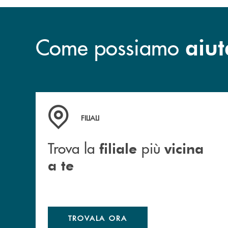
Come possiamo
aiut
Trova la filiale più vicina a te
FILIALI
Trova la
più
filiale
vicina
a te
TROVALA ORA