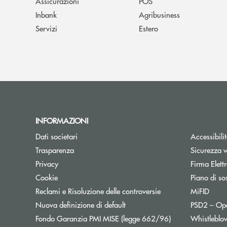
Assicurazioni
POS
Inbank
Agribusiness
Servizi
Estero
INFORMAZIONI
Dati societari
Accessibili
Trasparenza
Sicurezza 
Privacy
Firma Elet
Cookie
Piano di sos
Reclami e Risoluzione delle controversie
MiFID
Nuova definizione di default
PSD2 – Op
Apre una nuova f
Fondo Garanzia PMI MISE (legge 662/96)
Whistleblo