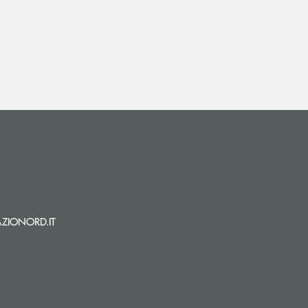
i apre l’app di posta elettronica)
(si apre l’app di posta elettronica)
ZIONORD.IT