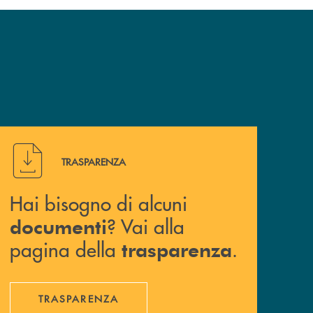
Hai bisogno di alcuni documenti ? Vai alla pagina della 
TRASPARENZA
Hai bisogno di alcuni
? Vai alla
documenti
pagina della
.
trasparenza
TRASPARENZA