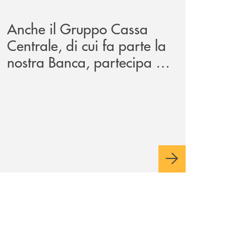
iva-per-lacquisto-del-15-di-banca-cambiano-1884/
news/anche-il-gruppo-cassa-centrale-partecipa-a-eurbank-i
Anche il Gruppo Cassa
Centrale, di cui fa parte la
nostra Banca, partecipa a
EUR.BANK, il progetto di
BANCOMAT sulla
stablecoin in euro e sul
relativo ecosistema