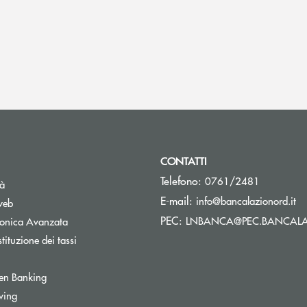
CONTATTI
Telefono:
0761/2481
tà
(s
E-mail:
info@bancalazionord.it
web
PEC:
LNBANCA@PEC.BANCALA
tronica Avanzata
tituzione dei tassi
Apre una nuova finestra
en Banking
inestra
wing