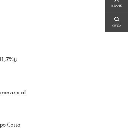
INBANK
INBANK
CERCA
CERCA
41,7%);
ferenze e al
uppo Cassa