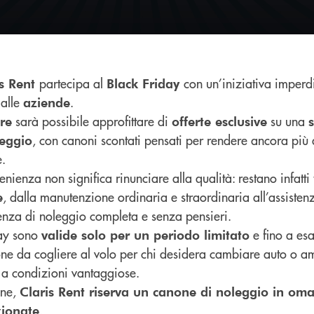
partecipa al
con un’iniziativa imperd
is Rent
Black Friday
 alle
.
aziende
sarà possibile approfittare di
su una
re
offerte esclusive
, con canoni scontati pensati per rendere ancora più 
leggio
e.
nienza non significa rinunciare alla qualità: restano infatti 
, dalla manutenzione ordinaria e straordinaria all’assisten
e
ienza di noleggio completa e senza pensieri.
day sono
e fino a es
valide solo per un periodo limitato
ione da cogliere al volo per chi desidera cambiare auto o am
e a condizioni vantaggiose.
one,
Claris Rent riserva un canone di noleggio in oma
.
zionate