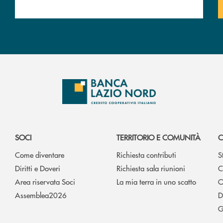
SOCI
TERRITORIO E COMUNITÀ
C
Come diventare
Richiesta contributi
S
Diritti e Doveri
Richiesta sala riunioni
C
Area riservata Soci
La mia terra in uno scatto
O
Assemblea2026
D
G