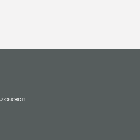
i apre l’app di posta elettronica)
(si apre l’app di posta elettronica)
ZIONORD.IT