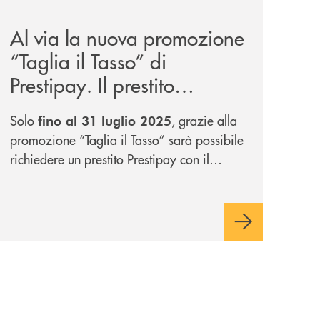
news/taglia-il-tasso-di-prestipay/
Al via la nuova promozione
“Taglia il Tasso” di
Prestipay. Il prestito
personale che si fa in due
Solo
, grazie alla
fino al 31 luglio 2025
per te!
promozione “Taglia il Tasso” sarà possibile
richiedere un prestito Prestipay con il
vantaggio di un tasso e una rata più
leggeri da metà piano di rimborso.