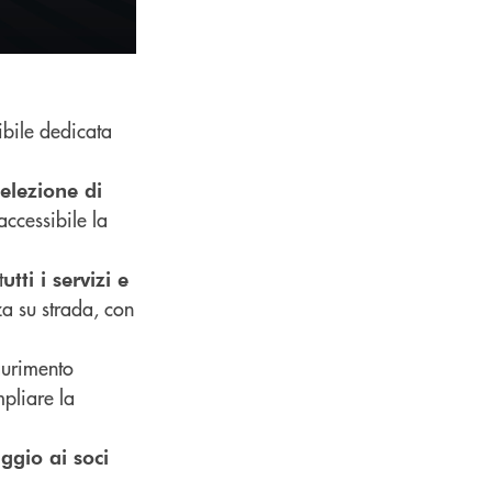
ibile dedicata
selezione di
accessibile la
t
utti i servizi e
za su strada, con
aurimento
pliare la
ggio ai soci