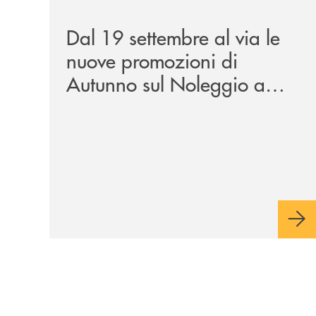
/news/al-via-le-nuove-promozioni-di-autunno-sul
Dal 19 settembre al via le
nuove promozioni di
Autunno sul Noleggio a
Lungo Termine