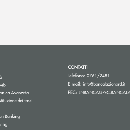
CONTATTI
Telefono:
0761/2481
tà
(s
E-mail:
info@bancalazionord.it
web
PEC:
LNBANCA@PEC.BANCALA
tronica Avanzata
tituzione dei tassi
Apre una nuova finestra
en Banking
inestra
wing