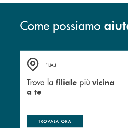
Come possiamo
aiut
Trova la filiale più vicina a te
FILIALI
Trova la
più
filiale
vicina
a te
TROVALA ORA