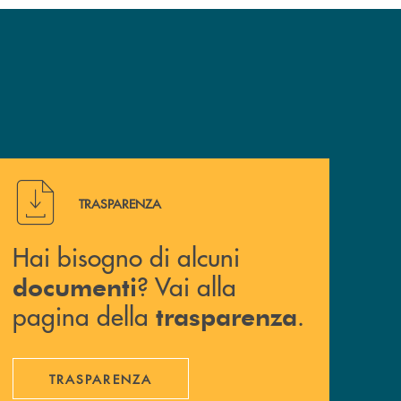
Hai bisogno di alcuni documenti ? Vai alla pagina della 
TRASPARENZA
Hai bisogno di alcuni
? Vai alla
documenti
pagina della
.
trasparenza
TRASPARENZA