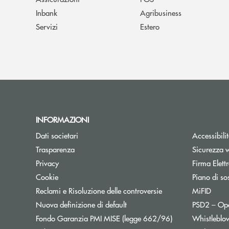
Inbank
Agribusiness
Servizi
Estero
INFORMAZIONI
Dati societari
Accessibili
Trasparenza
Sicurezza 
Privacy
Firma Elet
Cookie
Piano di sos
Reclami e Risoluzione delle controversie
MiFID
Nuova definizione di default
PSD2 – Op
Apre una nuova f
Fondo Garanzia PMI MISE (legge 662/96)
Whistleblo