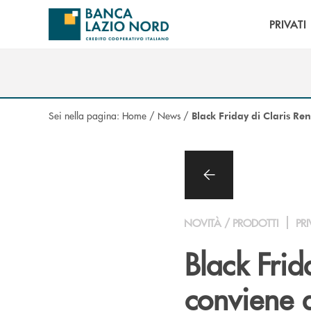
Salta al contenuto principale
PRIVATI
Sei nella pagina:
Home
/
News
/
Black Friday di Claris Re
NOVITÀ / PRODOTTI
PRI
Black Frid
conviene 