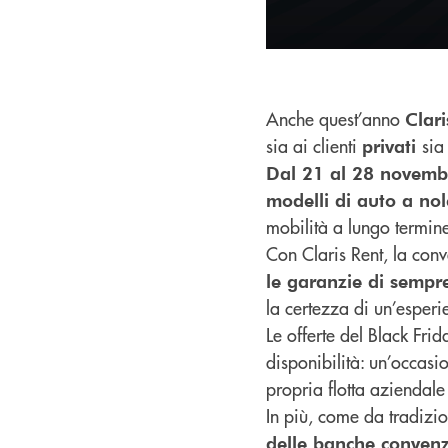
Anche quest’anno
Clar
sia ai clienti
sia
privati
Dal 21 al 28 novemb
modelli di auto a no
mobilità a lungo termin
Con Claris Rent, la conve
le garanzie di sempr
la certezza di un’esper
Le offerte del Black Fri
disponibilità: un’occas
propria flotta aziendal
In più, come da tradizi
delle banche conven