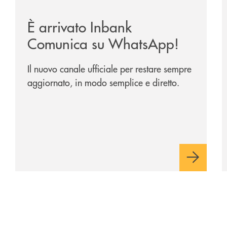
-noleggio-a-lungo-termine/
/news/inbank-comunica-su-whatsapp/
/
È arrivato Inbank
Comunica su WhatsApp!
Il nuovo canale ufficiale per restare sempre
aggiornato, in modo semplice e diretto.