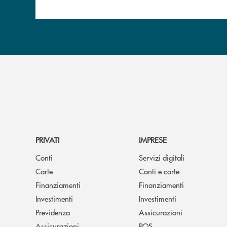
PRIVATI
IMPRESE
Conti
Servizi digitali
Carte
Conti e carte
Finanziamenti
Finanziamenti
Investimenti
Investimenti
Previdenza
Assicurazioni
Assicurazioni
POS