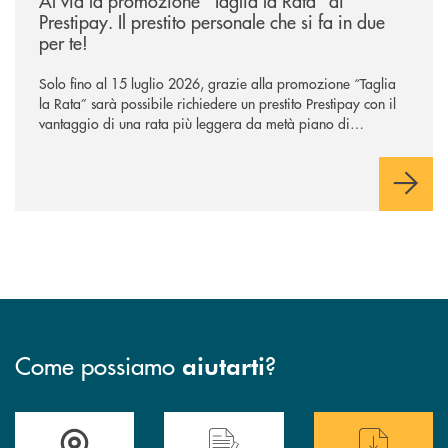
Al via la promozione “Taglia la Rata” di
Prestipay. Il prestito personale che si fa in due
per te!
Solo fino al 15 luglio 2026, grazie alla promozione “Taglia
la Rata” sarà possibile richiedere un prestito Prestipay con il
vantaggio di una rata più leggera da metà piano di
rimborso.
Come possiamo
?
aiutarti
Trova la filiale più vicina a te
Hai bisogno di assistenza immediata ?
Hai bisogno di alcuni