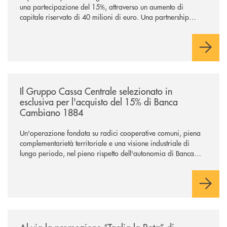
una partecipazione del 15%, attraverso un aumento di
capitale riservato di 40 milioni di euro. Una partnership
industriale strategica, fondata sulla condivisione di valori
comuni e sulla prossimità ai territori, per ampliare l’offerta e
sostenere nuove opportunità di crescita e sviluppo.
/news/il-gruppo-cassa-centrale-selezionato-in-esclusiva-per-lacquisto
Il Gruppo Cassa Centrale selezionato in
esclusiva per l'acquisto del 15% di Banca
Cambiano 1884
Un'operazione fondata su radici cooperative comuni, piena
complementarietà territoriale e una visione industriale di
lungo periodo, nel pieno rispetto dell'autonomia di Banca
Cambiano. Nei prossimi giorni verrà avviato il periodo di
negoziazione esclusiva per la finalizzazione dell’operazione.
/news/al-via-la-promozione-taglia-la-rata-di-prestipay-il-prestito-perso