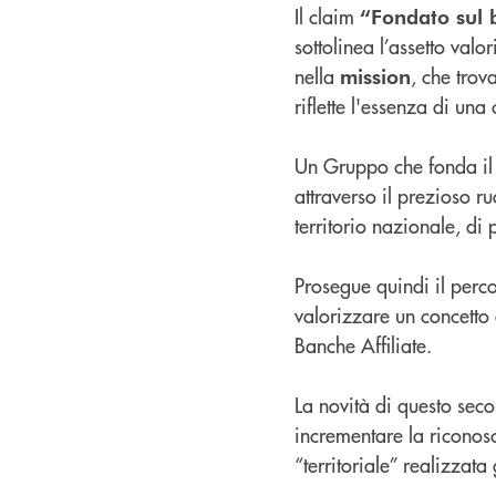
Il claim
“Fondato sul
sottolinea l’assetto val
nella
, che trov
mission
riflette l'essenza di un
Un Gruppo che fonda il
attraverso il prezioso r
territorio nazionale, di
Prosegue quindi il perco
valorizzare un concetto
Banche Affiliate.
La novità di questo seco
incrementare la riconosci
“territoriale” realizza