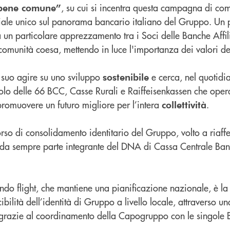
, su cui si incentra questa campagna di co
 bene comune”
oriale unico sul panorama bancario italiano del Gruppo. Un 
a un particolare apprezzamento tra i Soci delle Banche Affil
a comunità coesa, mettendo in luce l'importanza dei valori d
 suo agire su uno sviluppo
e cerca, nel quotidi
sostenibile
uolo delle 66 BCC, Casse Rurali e Raiffeisenkassen che operan
 promuovere un futuro migliore per l’intera
.
collettività
rso di consolidamento identitario del Gruppo, volto a riaff
 da sempre parte integrante del DNA di Cassa Centrale Banca
ndo flight, che mantiene una pianificazione nazionale, è la
bilità dell’identità di Gruppo a livello locale, attraverso u
ta grazie al coordinamento della Capogruppo con le singole