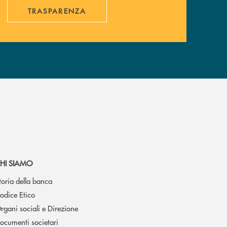
TRASPARENZA
HI SIAMO
toria della banca
odice Etico
rgani sociali e Direzione
ocumenti societari