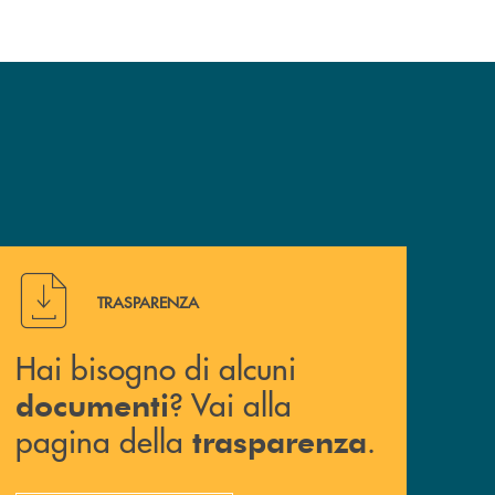
Hai bisogno di alcuni documenti ? Vai alla pagina della 
TRASPARENZA
Hai bisogno di alcuni
? Vai alla
documenti
pagina della
.
trasparenza