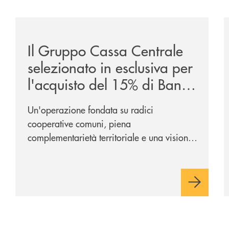
ca-siglano-la-partnership-strategica/
/news/il-gruppo-cassa-centrale-selezionato-in-esclus
/
Il Gruppo Cassa Centrale
selezionato in esclusiva per
l'acquisto del 15% di Banca
Cambiano 1884
Un'operazione fondata su radici
cooperative comuni, piena
complementarietà territoriale e una visione
industriale di lungo periodo, nel pieno
rispetto dell'autonomia di Banca
Cambiano. Nei prossimi giorni verrà
avviato il periodo di negoziazione
esclusiva per la finalizzazione
dell’operazione.