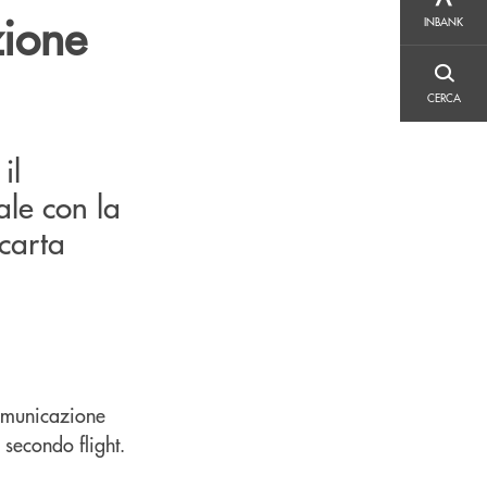
INBANK
zione
INBANK
CERCA
CERCA
il
le con la
carta
comunicazione
 secondo flight.