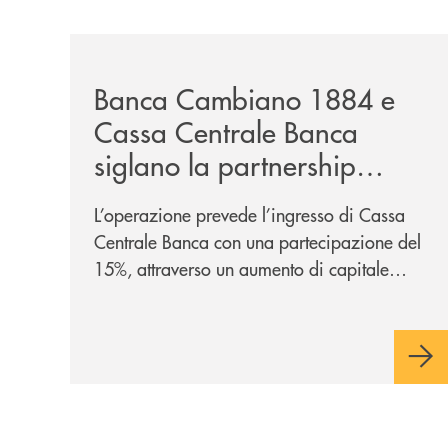
/news/banca-cambiano-1884-e-cassa-centrale-ban
Banca Cambiano 1884 e
Cassa Centrale Banca
siglano la partnership
strategica
L’operazione prevede l’ingresso di Cassa
Centrale Banca con una partecipazione del
15%, attraverso un aumento di capitale
riservato di 40 milioni di euro. Una
partnership industriale strategica, fondata
sulla condivisione di valori comuni e sulla
prossimità ai territori, per ampliare l’offerta
e sostenere nuove opportunità di crescita e
sviluppo.