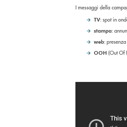
I messaggi della campagn
: spot in ond
TV
: annun
stampa
: presenza 
web
(Out Of H
OOH