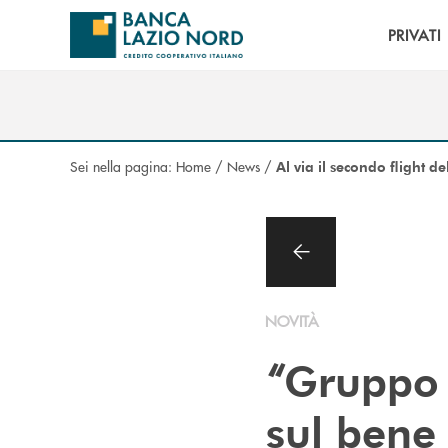
Salta al contenuto principale
PRIVATI
Sei nella pagina:
Home
/
News
/
Al via il secondo flight
NOVITÀ
“
Gruppo 
sul ben