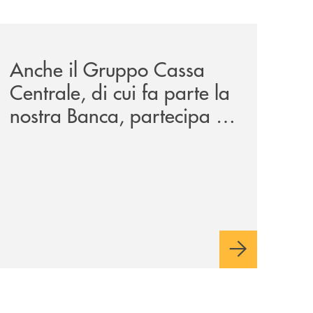
iva-per-lacquisto-del-15-di-banca-cambiano-1884/
news/anche-il-gruppo-cassa-centrale-partecipa-a-eurbank-i
Anche il Gruppo Cassa
Centrale, di cui fa parte la
nostra Banca, partecipa a
EUR.BANK, il progetto di
BANCOMAT sulla
stablecoin in euro e sul
relativo ecosistema