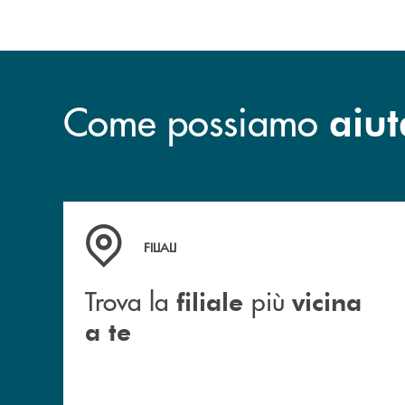
Come possiamo
aiut
Trova la filiale più vicina a te
FILIALI
Trova la
più
filiale
vicina
a te