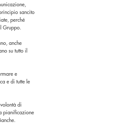
municazione,
principio sancito
iate, perché
el Gruppo.
ano, anche
o su tutto il
ermare e
 e di tutte le
 volontà di
na pianificazione
 Banche.