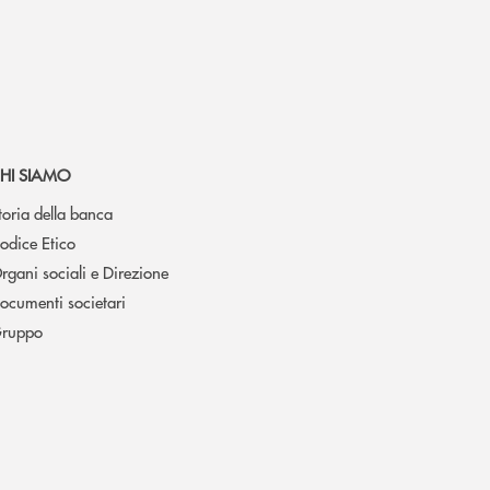
HI SIAMO
toria della banca
odice Etico
rgani sociali e Direzione
ocumenti societari
ruppo