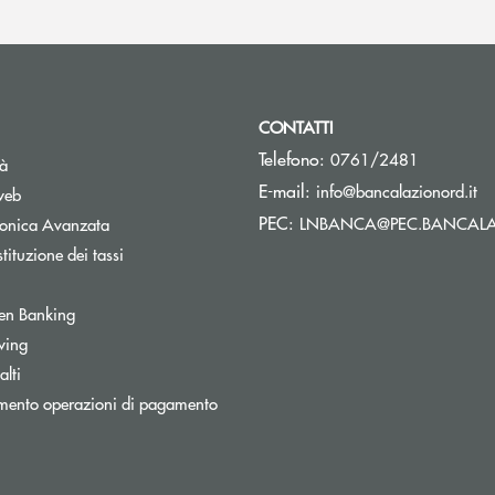
CONTATTI
Telefono:
0761/2481
tà
(s
E-mail:
info@bancalazionord.it
web
PEC:
LNBANCA@PEC.BANCALA
tronica Avanzata
tituzione dei tassi
Apre una nuova finestra
en Banking
inestra
wing
lti
mento operazioni di pagamento