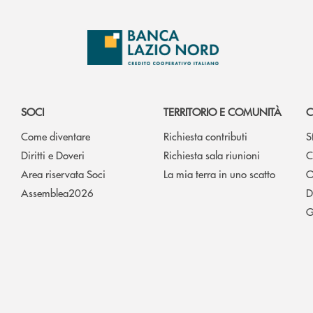
SOCI
TERRITORIO E COMUNITÀ
C
Come diventare
Richiesta contributi
S
Diritti e Doveri
Richiesta sala riunioni
C
Area riservata Soci
La mia terra in uno scatto
O
Assemblea2026
D
G