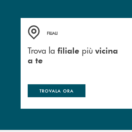
Trova la filiale più vicina a te
FILIALI
Trova la
più
filiale
vicina
a te
TROVALA ORA