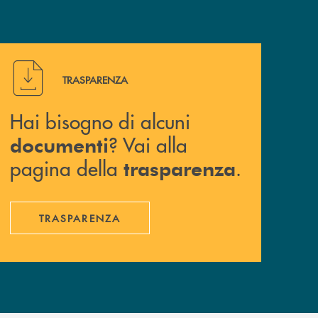
Hai bisogno di alcuni documenti ? Vai alla pagina della 
TRASPARENZA
Hai bisogno di alcuni
? Vai alla
documenti
pagina della
.
trasparenza
TRASPARENZA