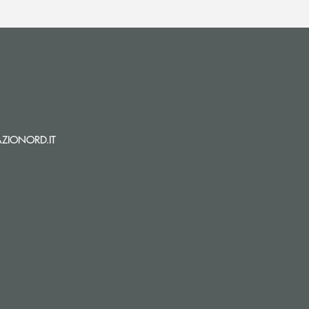
i apre l’app di posta elettronica)
(si apre l’app di posta elettronica)
ZIONORD.IT