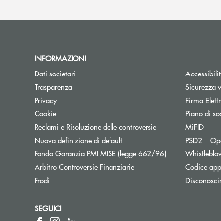
INFORMAZIONI
Dati societari
Accessibili
Trasparenza
Sicurezza 
Privacy
Firma Elet
Cookie
Piano di sos
Reclami e Risoluzione delle controversie
MiFID
Nuova definizione di default
PSD2 – Op
Apre una nuova f
Fondo Garanzia PMI MISE (legge 662/96)
Whistleblo
Apre una nuova finestra
Arbitro Controversie Finanziarie
Codice appa
Frodi
Disconosci
SEGUICI