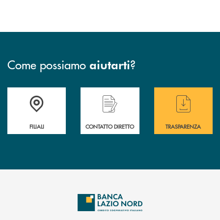
Come possiamo
?
aiutarti
Trova la filiale più vicina a te
Hai bisogno di assistenza immediata ?
Hai bisogno di alcuni
FILIALI
CONTATTO DIRETTO
TRASPARENZA