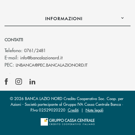
INFORMAZIONI
CONTATTI
Telefono:
0761/2481
(si apre l’app di posta elettronica)
E-mail:
info@bancalazionord.it
(si apre l’app di posta 
PEC:
LNBANCA@PEC.BANCALAZIONORD.IT
© 2026 BANCA LAZIO NORD Credito Cooperativo Soc. Coop. per
Azioni - Società partecipante al Gruppo IVA Cassa Centrale Banca ·
P.Iva 02529020220
Crediti
|
Note legali