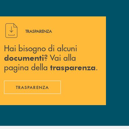
Hai bisogno di alcuni documenti ? Vai alla pagina della 
TRASPARENZA
Hai bisogno di alcuni
? Vai alla
documenti
pagina della
.
trasparenza
TRASPARENZA