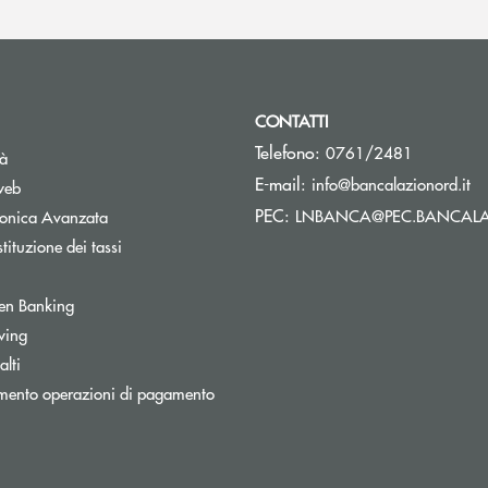
CONTATTI
Telefono:
0761/2481
tà
(s
E-mail:
info@bancalazionord.it
web
PEC:
LNBANCA@PEC.BANCALA
tronica Avanzata
tituzione dei tassi
Apre una nuova finestra
en Banking
inestra
wing
lti
mento operazioni di pagamento