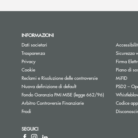
INFORMAZIONI
Dati societari
Accessibili
Trasparenza
Sicurezza 
Privacy
Firma Elet
Cookie
Piano di sos
Reclami e Risoluzione delle controversie
MiFID
Nuova definizione di default
PSD2 – Op
Apre una nuova f
Fondo Garanzia PMI MISE (legge 662/96)
Whistleblo
Apre una nuova finestra
Arbitro Controversie Finanziarie
Codice appa
Frodi
Disconosci
SEGUICI