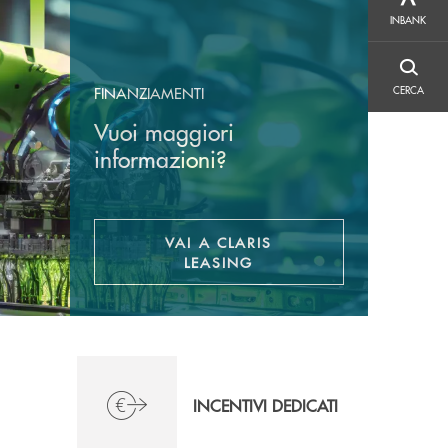
INBANK
INBANK
CERCA
FINANZIAMENTI
CERCA
Vuoi maggiori
informazioni?
VAI A CLARIS
APRE UNA NUOVA FINESTR
LEASING
INCENTIVI DEDICATI