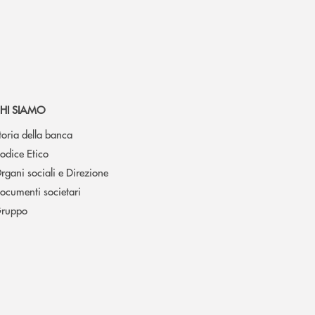
HI SIAMO
toria della banca
odice Etico
rgani sociali e Direzione
ocumenti societari
ruppo