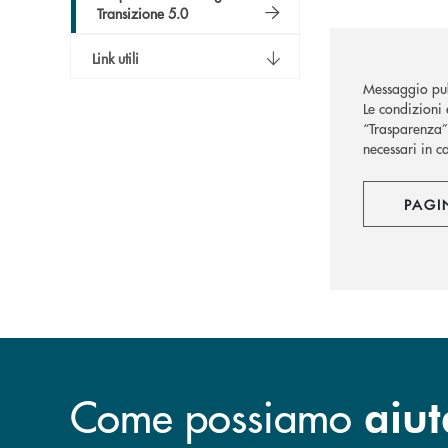
Transizione 5.0
Link utili
Messaggio pub
Le condizioni 
“Trasparenza” 
necessari in c
PAGI
Come possiamo
aiut