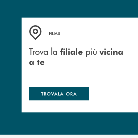
Trova la filiale più vicina a te
FILIALI
Trova la
più
filiale
vicina
a te
TROVALA ORA