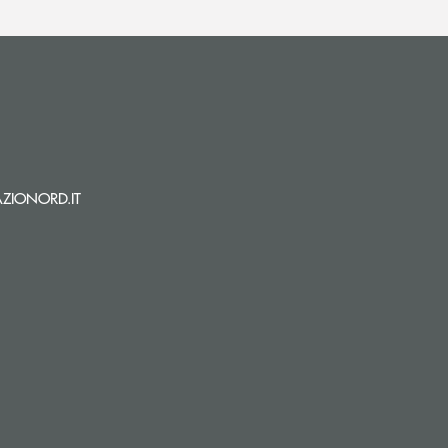
i apre l’app di posta elettronica)
(si apre l’app di posta elettronica)
ZIONORD.IT