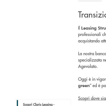
Transiz
Il
Leasing Str
professionali c
acquistando att
La nostra banca
specializzata n
Agevolato.
Oggi è in vigore
” ed è po
green
Scopri dove si
Scopri Claris Leasing -