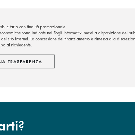
blicitario con finalità promozionale.
economiche sono indicate nei Fogli Informativi messi a disposizione del pubb
del sito internet.
La concessione del finanziamento è rimessa alla discrezion
apo al richiedente.
NA TRASPARENZA
?
arti