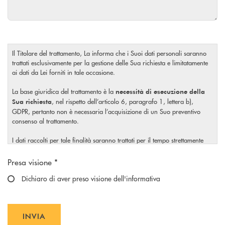
Il Titolare del trattamento, La informa che i Suoi dati personali saranno
trattati esclusivamente per la gestione delle Sua richiesta e limitatamente
ai dati da Lei forniti in tale occasione.
La base giuridica del trattamento è la
necessità di esecuzione della
, nel rispetto dell’articolo 6, paragrafo 1, lettera b),
Sua richiesta
GDPR, pertanto non è necessaria l’acquisizione di un Suo preventivo
consenso al trattamento.
I dati raccolti per tale finalità saranno trattati per il tempo strettamente
necessario a soddisfare la Sua richiesta o per eventuali obblighi di legge.
Scegliere un'opzione
Presa visione *
Il Titolare La invita, inoltre, prima di conferire i Suoi dati personali, a
visionare l’
Dichiaro di aver preso visione dell'informativa
informativa completa
sul trattamento dei Suoi dati
, rilasciata nel rispetto dell’articolo 13 Regolamento (UE)
personali
2016/679, accessibile al seguente
link.
INVIA
INVIA FORM