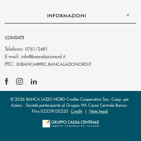
INFORMAZIONI
CONTATTI
Telefono:
0761/2481
(si apre l’app di posta elettronica)
E-mail:
info@bancalazionord.it
(si apre l’app di posta 
PEC:
LNBANCA@PEC.BANCALAZIONORD.IT
© 2026 BANCA LAZIO NORD Credito Cooperativo Soc. Coop. per
Azioni - Società partecipante al Gruppo IVA Cassa Centrale Banca ·
P.Iva 02529020220
Crediti
|
Note legali