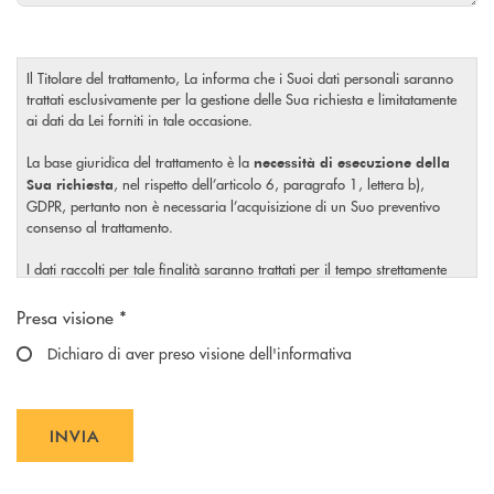
Il Titolare del trattamento, La informa che i Suoi dati personali saranno
trattati esclusivamente per la gestione delle Sua richiesta e limitatamente
ai dati da Lei forniti in tale occasione.
La base giuridica del trattamento è la
necessità di esecuzione della
, nel rispetto dell’articolo 6, paragrafo 1, lettera b),
Sua richiesta
GDPR, pertanto non è necessaria l’acquisizione di un Suo preventivo
consenso al trattamento.
I dati raccolti per tale finalità saranno trattati per il tempo strettamente
necessario a soddisfare la Sua richiesta o per eventuali obblighi di legge.
Scegliere un'opzione
Presa visione *
Il Titolare La invita, inoltre, prima di conferire i Suoi dati personali, a
visionare l’
Dichiaro di aver preso visione dell'informativa
informativa completa
sul trattamento dei Suoi dati
, rilasciata nel rispetto dell’articolo 13 Regolamento (UE)
personali
2016/679, accessibile al seguente
link.
INVIA
INVIA FORM