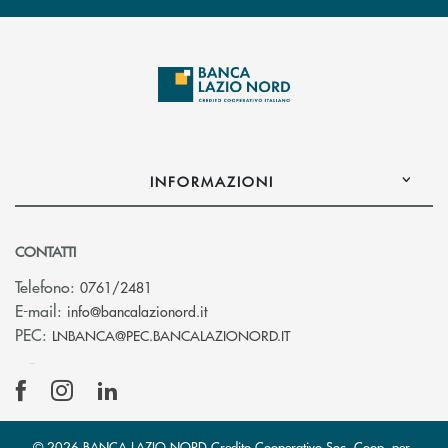
INFORMAZIONI
CONTATTI
Telefono:
0761/2481
(si apre l’app di posta elettronica)
E-mail:
info@bancalazionord.it
(si apre l’app di posta 
PEC:
LNBANCA@PEC.BANCALAZIONORD.IT
© 2026 BANCA LAZIO NORD Credito Cooperativo Soc. Coop. per