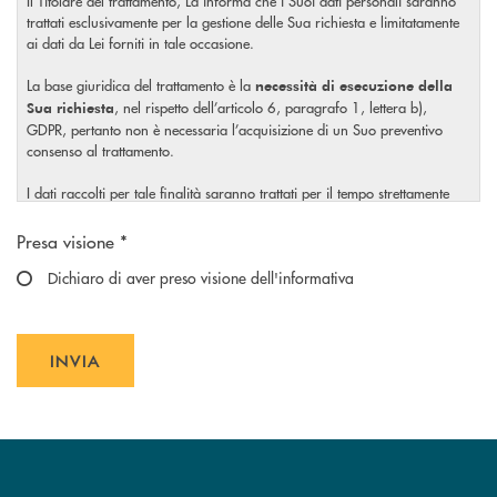
Il Titolare del trattamento, La informa che i Suoi dati personali saranno
trattati esclusivamente per la gestione delle Sua richiesta e limitatamente
ai dati da Lei forniti in tale occasione.
La base giuridica del trattamento è la
necessità di esecuzione della
, nel rispetto dell’articolo 6, paragrafo 1, lettera b),
Sua richiesta
GDPR, pertanto non è necessaria l’acquisizione di un Suo preventivo
consenso al trattamento.
I dati raccolti per tale finalità saranno trattati per il tempo strettamente
necessario a soddisfare la Sua richiesta o per eventuali obblighi di legge.
Scegliere un'opzione
Presa visione *
Il Titolare La invita, inoltre, prima di conferire i Suoi dati personali, a
visionare l’
Dichiaro di aver preso visione dell'informativa
informativa completa
sul trattamento dei Suoi dati
, rilasciata nel rispetto dell’articolo 13 Regolamento (UE)
personali
2016/679, accessibile al seguente
link.
INVIA
INVIA FORM