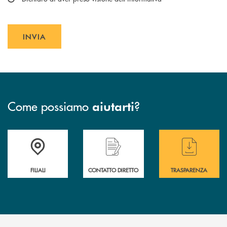
, rilasciata nel rispetto dell’articolo 13 Regolamento (UE)
personali
2016/679, accessibile al seguente
link.
INVIA
INVIA FORM
Come possiamo
?
aiutarti
Trova la filiale più vicina a te
Hai bisogno di assistenza immediata ?
Hai bisogno di alcuni
FILIALI
CONTATTO DIRETTO
TRASPARENZA