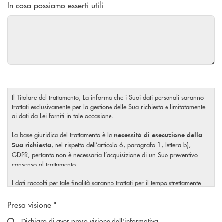
In cosa possiamo esserti utili
Il Titolare del trattamento, La informa che i Suoi dati personali saranno
trattati esclusivamente per la gestione delle Sua richiesta e limitatamente
ai dati da Lei forniti in tale occasione.
La base giuridica del trattamento è la
necessità di esecuzione della
, nel rispetto dell’articolo 6, paragrafo 1, lettera b),
Sua richiesta
GDPR, pertanto non è necessaria l’acquisizione di un Suo preventivo
consenso al trattamento.
I dati raccolti per tale finalità saranno trattati per il tempo strettamente
necessario a soddisfare la Sua richiesta o per eventuali obblighi di legge.
Scegliere un'opzione
Presa visione *
Il Titolare La invita, inoltre, prima di conferire i Suoi dati personali, a
visionare l’
Dichiaro di aver preso visione dell'informativa
informativa completa
sul trattamento dei Suoi dati