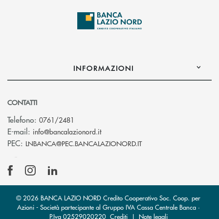
INFORMAZIONI
CONTATTI
Telefono:
0761/2481
(si apre l’app di posta elettronica)
E-mail:
info@bancalazionord.it
(si apre l’app di posta 
PEC:
LNBANCA@PEC.BANCALAZIONORD.IT
© 2026 BANCA LAZIO NORD Credito Cooperativo Soc. Coop. per
Azioni - Società partecipante al Gruppo IVA Cassa Centrale Banca ·
P.Iva 02529020220
Crediti
|
Note legali