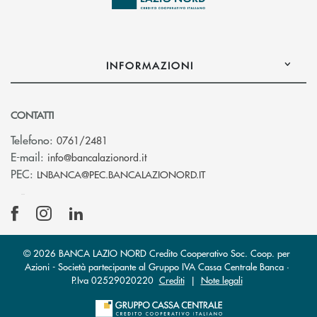
INFORMAZIONI
CONTATTI
Telefono:
0761/2481
(si apre l’app di posta elettronica)
E-mail:
info@bancalazionord.it
(si apre l’app di posta 
PEC:
LNBANCA@PEC.BANCALAZIONORD.IT
© 2026 BANCA LAZIO NORD Credito Cooperativo Soc. Coop. per
Azioni - Società partecipante al Gruppo IVA Cassa Centrale Banca ·
P.Iva 02529020220
Crediti
|
Note legali