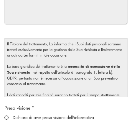
Il Titolare del trattamento, La informa che i Suoi dati personali saranno
trattati esclusivamente per la gestione delle Sua richiesta e limitatamente
ai dati da Lei forniti in tale occasione.
La base giuridica del trattamento è la
necessità di esecuzione della
, nel rispetto dell’articolo 6, paragrafo 1, lettera b),
Sua richiesta
GDPR, pertanto non è necessaria l’acquisizione di un Suo preventivo
consenso al trattamento.
I dati raccolti per tale finalità saranno trattati per il tempo strettamente
necessario a soddisfare la Sua richiesta o per eventuali obblighi di legge.
Scegliere un'opzione
Presa visione *
Il Titolare La invita, inoltre, prima di conferire i Suoi dati personali, a
visionare l’
Dichiaro di aver preso visione dell'informativa
informativa completa
sul trattamento dei Suoi dati
, rilasciata nel rispetto dell’articolo 13 Regolamento (UE)
personali
2016/679, accessibile al seguente
link.