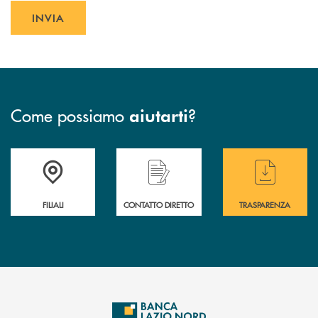
INVIA
INVIA FORM
Come possiamo
?
aiutarti
Trova la filiale più vicina a te
Hai bisogno di assistenza immediata ?
Hai bisogno di alcuni
FILIALI
CONTATTO DIRETTO
TRASPARENZA