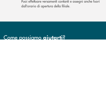
Puoi effettuare versamenti contanti e assegni anche fuori
dall’orario di apertura della filiale.
Come possiamo
?
aiutarti
INBANK
Trova la filiale più vicina a te
Hai bisogno di assistenza immediata ?
Hai bisogno di alcuni
FILIALI
CONTATTO DIRETTO
TRASPARENZA