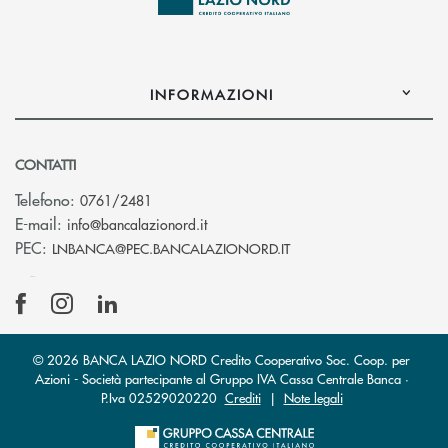
INFORMAZIONI
CONTATTI
Telefono:
0761/2481
(si apre l’app di posta elettronica)
E-mail:
info@bancalazionord.it
(si apre l’app di posta 
PEC:
LNBANCA@PEC.BANCALAZIONORD.IT
© 2026 BANCA LAZIO NORD Credito Cooperativo Soc. Coop. per
Azioni - Società partecipante al Gruppo IVA Cassa Centrale Banca ·
P.Iva 02529020220
Crediti
|
Note legali