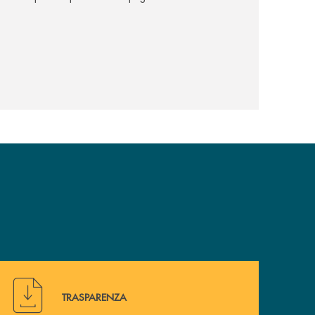
Hai bisogno di alcuni documenti ? Vai alla pagina della 
TRASPARENZA