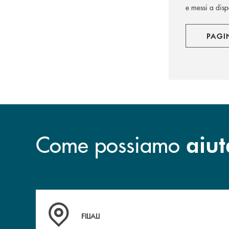
e messi a disp
PAGI
Come possiamo
aiut
Trova la filiale più vicina a te
FILIALI