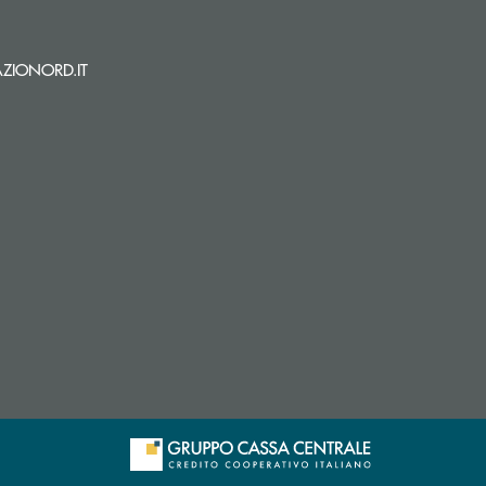
i apre l’app di posta elettronica)
(si apre l’app di posta elettronica)
ZIONORD.IT