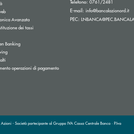
Telefono:
0761/2481
tà
(s
E-mail:
info@bancalazionord.it
web
PEC:
LNBANCA@PEC.BANCALA
tronica Avanzata
tituzione dei tassi
Apre una nuova finestra
en Banking
inestra
wing
lti
mento operazioni di pagamento
ni - Società partecipante al Gruppo IVA Cassa Centrale Banca · P.Iva