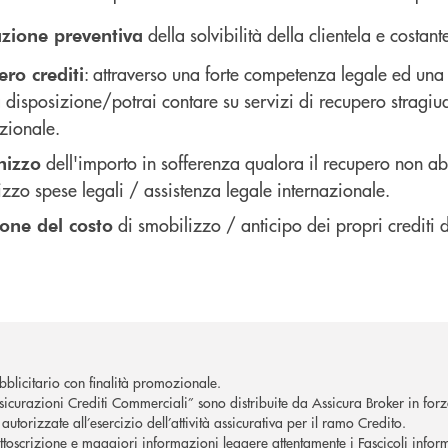
della solvibilità della clientela e costan
azione preventiva
: attraverso una forte competenza legale ed una 
ro crediti
 disposizione/potrai contare su servizi di recupero stragiudi
zionale.
dell'importo in sofferenza qualora il recupero non a
nizzo
zzo spese legali / assistenza legale internazionale.
di smobilizzo / anticipo dei propri crediti 
one del costo
blicitario con finalità promozionale.
ssicurazioni Crediti Commerciali” sono distribuite da Assicura Broker in f
utorizzate all’esercizio dell’attività assicurativa per il ramo Credito.
ttoscrizione e maggiori informazioni leggere attentamente i Fascicoli infor