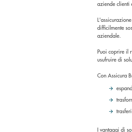
aziende clienti
L'assicurazione 
difficilmente so
aziendale.
Puoi coprire il
usufruire di sol
Con Assicura Br
espande
trasfor
trasfer
I vantaggi di s