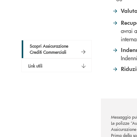
Valut
Recupe
avrai a
interna
Scopri Assicurazione
Inden
Crediti Commerciali
Indenni
Link utili
Riduzi
Messaggio pub
Le polizze “A
Assicurazione a
Prima della so