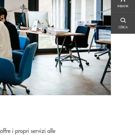
INBANK
INBANK
CERCA
CERCA
fre i propri servizi alle