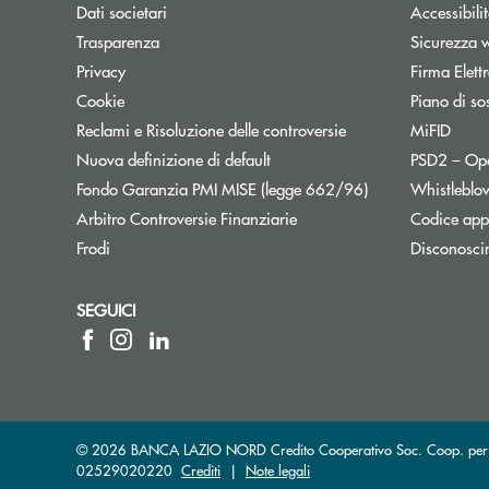
Dati societari
Accessibili
Trasparenza
Sicurezza 
Privacy
Firma Elet
Cookie
Piano di sos
Reclami e Risoluzione delle controversie
MiFID
Nuova definizione di default
PSD2 – Op
Apre una nuova f
Fondo Garanzia PMI MISE (legge 662/96)
Whistleblo
Apre una nuova finestra
Arbitro Controversie Finanziarie
Codice appa
Frodi
Disconosci
SEGUICI
© 2026 BANCA LAZIO NORD Credito Cooperativo Soc. Coop. per Azio
02529020220
Crediti
|
Note legali