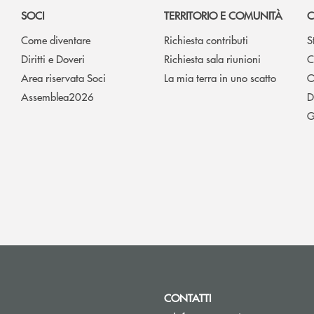
SOCI
TERRITORIO E COMUNITÀ
C
Come diventare
Richiesta contributi
S
Diritti e Doveri
Richiesta sala riunioni
C
Area riservata Soci
La mia terra in uno scatto
O
Assemblea2026
D
G
CONTATTI